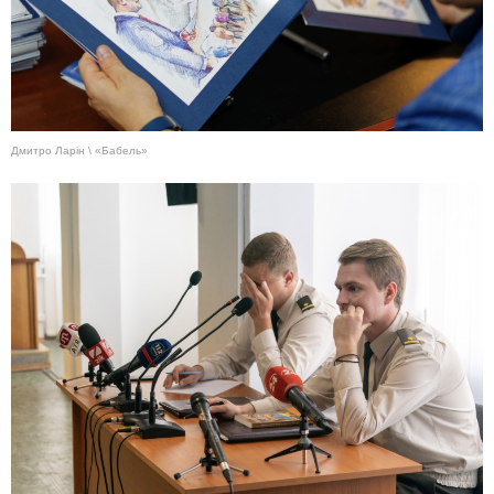
Дмитро Ларін \ «Бабель»