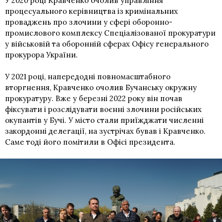
У 2020 році Кравченко очолив управління
процесуального керівництва із кримінальних
проваджень про злочини у сфері оборонно-
промислового комплексу Спеціалізованої прокуратури
у військовій та оборонній сферах Офісу генерального
прокурора України.
У 2021 році, напередодні повномасштабного
вторгнення, Кравченко очолив Бучанську окружну
прокуратуру. Вже у березні 2022 року він почав
фіксувати і розслідувати воєнні злочини російських
окупантів у Бучі. У місто стали приїжджати численні
закордонні делегації, на зустрічах бував і Кравченко.
Саме тоді його помітили в Офісі президента.