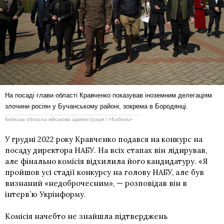
На посаді глави області Кравченко показував іноземним делегаціям
злочини росіян у Бучанському районі, зокрема в Бородянці.
Київська обласна військова адміністрація / «Бабель»
У грудні 2022 року Кравченко подався на конкурс на
посаду директора НАБУ. На всіх етапах він лідирував,
але фінально комісія відхилила його кандидатуру. «Я
пройшов усі стадії конкурсу на голову НАБУ, але був
визнаний «недоброчесним», — розповідав він в
інтерв’ю Укрінформу.
Комісія начебто не знайшла підтверджень