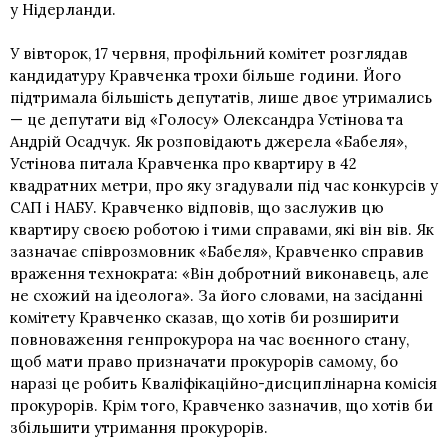
у Нідерланди.
У вівторок, 17 червня, профільний комітет розглядав
кандидатуру Кравченка трохи більше години. Його
підтримала більшість депутатів, лише двоє утримались
— це депутати від «Голосу» Олександра Устінова та
Андрій Осадчук. Як розповідають джерела «Бабеля»,
Устінова питала Кравченка про квартиру в 42
квадратних метри, про яку згадували під час конкурсів у
САП і НАБУ. Кравченко відповів, що заслужив цю
квартиру своєю роботою і тими справами, які він вів. Як
зазначає співрозмовник «Бабеля», Кравченко справив
враження технократа: «Він добротний виконавець, але
не схожий на ідеолога». За його словами, на засіданні
комітету Кравченко сказав, що хотів би розширити
повноваження генпрокурора на час воєнного стану,
щоб мати право призначати прокурорів самому, бо
наразі це робить Кваліфікаційно-дисциплінарна комісія
прокурорів. Крім того, Кравченко зазначив, що хотів би
збільшити утримання прокурорів.