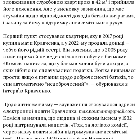
зловживання службовою квартирою в 42 м² і прийняла
його пояснення. Але у висновку зазначила, що має
«сумніви щодо відповідності доходів батьків витратам»,
і закинула йому «підтримку антисемітського руху».
Перший пункт стосувався квартири, яку в 2017 році
купила мати Кравченка, а у 2022-му продала доньці —
тобто його рідній сестрі. Він пояснив, що з 2005 року
живе окремо й не веде спільного побуту з батьками.
«Комісія написала, що у батьків могли бути доходи, з
яких нібито не сплачувалися податки. Логіка виявилася
проста: якщо є питання щодо доброчесності батьків, то
син автоматично “недоброчесний”», — обурювався в
інтервʼю Кравченко.
Щодо антисемітизму — зауваження стосувалося адреси
електронної пошти Кравченка:
max.noumann@gmail.com
.
Комісія зазначила, що людина зі схожим іменем у 1932
році підтримувала нацистів. «Тож, за логікою комісії,
через назву пошти
я ніби підтримував антисемітські
ідеї… Цікаво, що в 1949 році у тій же Німеччині