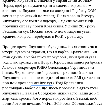
Кравченко разом із слідчим у справі літав до Нью-
Йорка, щоб розшукати один з ключових доказів —
звернення Януковича, яке на засіданні Радбезу ООН
зачитав російський постпред. Після того як Віктору
Януковичу оголосили підозру, Слідчий комітет РФ
порушив справу проти Кравченка. У липні 2017 року
Басманний суд Москви заочно його заарештував.
Кравченко і досі перебуває в Росії у розшуку.
Процес проти Януковича був одним із ключових як в
історії сучасної України, так і в кар’єрі Кравченка. Він
став одним з небагатьох прокурорів, який допитував
тодішніх президента Петра Порошенка, міністра Арсена
Авакова, секретаря РНБО Олександра Турчинова та
інших. Через активний і досить агресивний захист
Януковича справа не сходила зі шпальт ЗМІ (детально
про цей процес
читайте тут
). Тоді Кравченко
розповідав «Бабелю», що якось у розмові з адвокатом
Януковича Віталієм Сердюком, який часто їздив до РФ,
жартома просив його передати російській владі, щоб
вони його не шукали. У січні 2019 року Оболонський суд