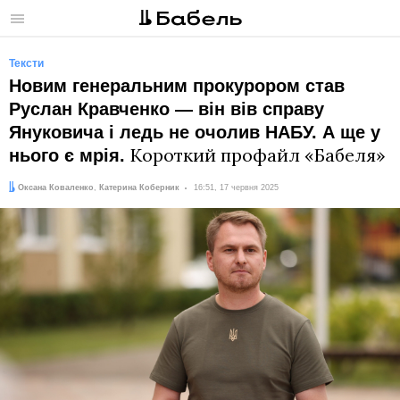
Меню
Тексти
Новим генеральним прокурором став
Руслан Кравченко — він вів справу
Януковича і ледь не очолив НАБУ. А ще у
Короткий профайл «Бабеля»
нього є мрія.
Автори:
Дата:
Оксана Коваленко
,
Катерина Коберник
16:51, 17 червня 2025