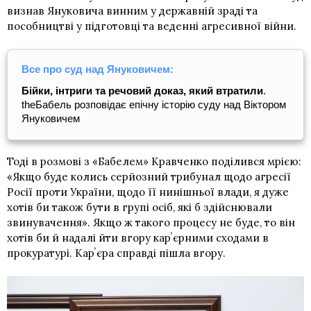
визнав Януковича винним у державній зраді та
пособництві у підготовці та веденні агресивної війни.
Все про суд над Януковичем:
Бійки, інтриги та речовий доказ, який втратили
.
theБабель розповідає епічну історію суду над Віктором
Януковичем
Тоді в розмові з «Бабелем» Кравченко поділився мрією:
«Якщо буде колись серйозний трибунал щодо агресії
Росії проти України, щодо її нинішньої влади, я дуже
хотів би також бути в групі осіб, які б здійснювали
звинувачення». Якщо ж такого процесу не буде, то він
хотів би й надалі йти вгору карʼєрними сходами в
прокуратурі. Карʼєра справді пішла вгору.