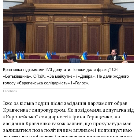
Кравченка підтримали 273 депутати. Голоси дали фракції СН,
«Батьківщина», ОПзЖ, «За майбутнє» і «Довіра». Не дали жодного
голосу «Європейська солідарність» і «Голос».
Facebook
Вже за кілька годин після засідання парламент обрав
Кравченка генпрокурором. Як повідомила депутатка від
«Європейської солідарності» Ірина Геращенко, на
засіданні Кравченко також заявив, що прокуратура має
залишатися поза політичним впливом і неприпустимо
ламати людині життя і порушувати провадження щодо