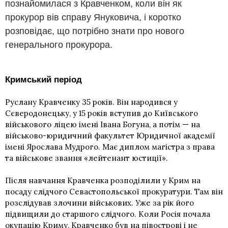
познайомилася з Кравченком, коли він як
прокурор вів справу Януковича, і коротко
розповідає, що потрібно знати про нового
генерального прокурора.
Кримський період
Руслану Кравченку 35 років. Він народився у
Сєверодонецьку, у 15 років вступив до Київського
військового ліцею імені Івана Богуна, а потім — на
військово-юридичний факультет Юридичної академії
імені Ярослава Мудрого. Має диплом магістра з права
та військове звання «лейтенант юстиції».
Після навчання Кравченка розподілили у Крим на
посаду слідчого Севастопольської прокуратури. Там він
розслідував злочини військових. Уже за рік його
підвищили до старшого слідчого. Коли Росія почала
окупацію Криму, Кравченко був на півострові і не