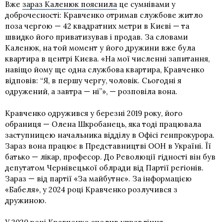
Вже
зараз Каленюк пояснила
це сумнівами у
доброчесності: Кравченко отримав службове житло
поза чергою — 42 квадратних метри в Києві — та
швидко його приватизував і продав. За словами
Каленюк, на той момент у його дружини вже була
квартира в центрі Києва. «На мої численні запитання,
навіщо йому ще одна службова квартира, Кравченко
відповів: “Я, в першу чергу, чоловік. Сьогодні я
одружений, а завтра — ні”», — розповіла вона.
Кравченко одружився у березні 2019 року, його
обраниця — Олена Шкробанець, яка тоді працювала
заступницею начальника
відділу в Офісі генпрокурора
.
Зараз вона працює в Представництві ООН в Україні. Її
батько — лікар, професор. До Революції гідності він був
депутатом Чернівецької облради від Партії регіонів.
Зараз — від партії «За майбутнє». За інформацією
«Бабеля», у 2024 році Кравченко розлучився з
дружиною.