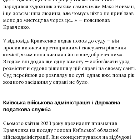
народився художник з таким самим імʼям Макс Нойман,
і це зовсім інша людина, але чомусь ніхто не привʼязав
мене до мистецтва через це…» — пояснював
Кравченко.
У відповідь Кравченко
подав позов до суду
— він
просив визнати протиправним і скасувати рішення
комісії, яким вона визнала його «недоброчесним».
Згодом він додав ще одну вимогу — зобов’язати уряд
розмістити судове рішення у цій справі на своєму сайті.
Суд перейшов до розгляду по суті, однак вже понад рік
жодного засідання у справі не було.
Київська військова адміністрація і Державна
податкова служба
Сьомого квітня 2023 року президент призначив
Кравченка на посаду голови Київської обласної
військадміністрації. Він сконцентрувався на відбудові