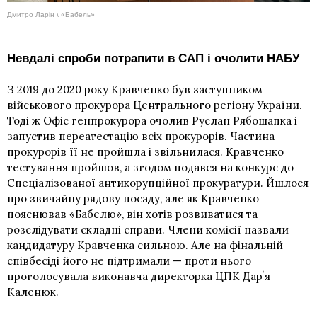
Дмитро Ларін \ «Бабель»
Невдалі спроби потрапити в САП і очолити НАБУ
З 2019 до 2020 року Кравченко був заступником
військового прокурора Центрального регіону України.
Тоді ж Офіс генпрокурора очолив Руслан Рябошапка і
запустив переатестацію всіх прокурорів. Частина
прокурорів її не пройшла і звільнилася. Кравченко
тестування пройшов, а згодом подався на конкурс до
Спеціалізованої антикорупційної прокуратури. Йшлося
про звичайну рядову посаду, але як Кравченко
пояснював «Бабелю», він хотів розвиватися та
розслідувати складні справи. Члени комісії назвали
кандидатуру Кравченка сильною. Але на фінальній
співбесіді його не підтримали — проти нього
проголосувала виконавча директорка
ЦПК
Дарʼя
Каленюк.