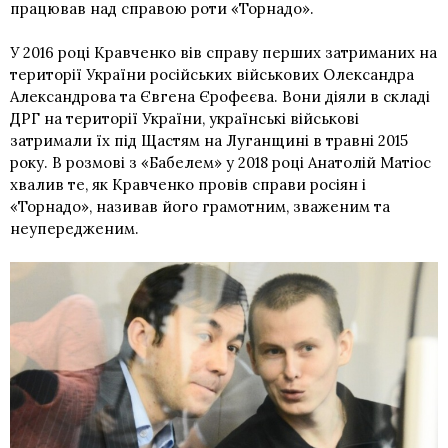
працював над
справою роти «Торнадо»
.
У 2016 році Кравченко вів справу перших затриманих на
території України російських військових Олександра
Александрова та Євгена Єрофеєва. Вони діяли в складі
ДРГ на території України, українські
військові
затримали їх під Щастям на Луганщині в травні 2015
року
. В розмові з «Бабелем» у 2018 році Анатолій Матіос
хвалив те, як Кравченко провів справи росіян і
«Торнадо», називав його грамотним, зваженим та
неупередженим.