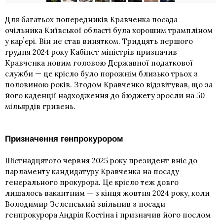
Для багатьох попередників Кравченка посада
очільника Київської області була хорошим трампліном
у карʼєрі. Він не став винятком. Тридцять першого
грудня 2024 року Кабінет міністрів призначив
Кравченка новим головою Державної податкової
служби — це крісло було порожнім близько трьох з
половиною років. Згодом Кравченко відзвітував, що за
його каденції надходження до бюджету зросли на 50
мільярдів гривень.
Призначення генпрокурором
Шістнадцятого червня 2025 року президент вніс до
парламенту кандидатуру Кравченка на посаду
генерального прокурора. Це крісло теж довго
лишалось вакантним — з кінця жовтня 2024 року, коли
Володимир Зеленський звільнив з посади
генпрокурора Андрія Костіна і призначив його послом