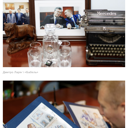
Дмитро Ларін \ «Бабель»