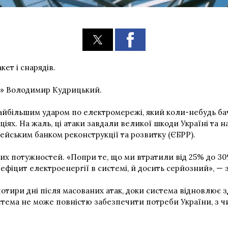
кет і снарядів.
о» Володимир Кудрицький.
айбільшим ударом по електромережі, який коли-небудь бач
іях. На жаль, ці атаки завдали великої шкоди Україні та на
пейським банком реконструкції та розвитку (ЄБРР).
их потужностей. «Попри те, що ми втратили від 25% до 3
ефіцит електроенергії в системі, й досить серйозний», —
чотири дні після масованих атак, доки система відновлює
стема не може повністю забезпечити потреби України, з ч