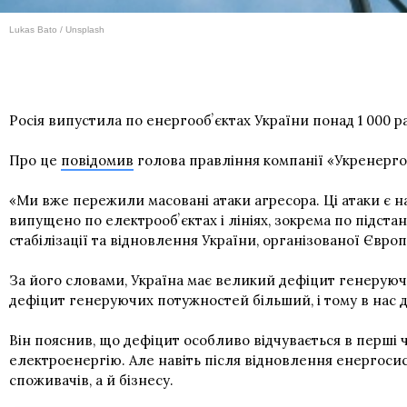
Lukas Bato / Unsplash
Росія випустила по енергообʼєктах України понад 1 000 ра
Про це
повідомив
голова правління компанії «Укренерг
«Ми вже пережили масовані атаки агресора. Ці атаки є н
випущено по електрообʼєктах і лініях, зокрема по підстанц
стабілізації та відновлення України, організованої Євро
За його словами, Україна має великий дефіцит генеруюч
дефіцит генеруючих потужностей більший, і тому в нас д
Він пояснив, що дефіцит особливо відчувається в перші 
електроенергію. Але навіть після відновлення енергоси
споживачів, а й бізнесу.