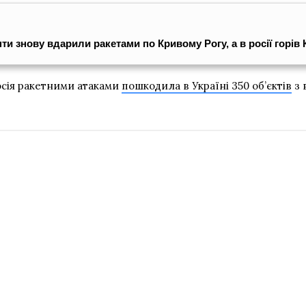
нти знову вдарили ракетами по Кривому Рогу, а в росії горів
осія ракетними атаками
пошкодила в Україні 350 об’єктів
з 