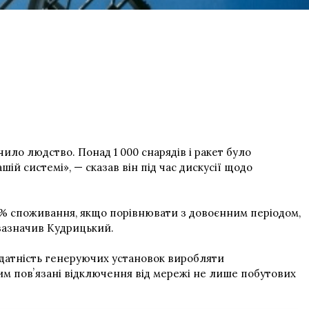
ило людство. Понад 1 000 снарядів і ракет було
шій системі», — сказав він під час дискусії щодо
0% споживання, якщо порівнювати з довоєнним періодом,
 зазначив Кудрицький.
 здатність генеруючих установок виробляти
им повʼязані відключення від мережі не лише побутових