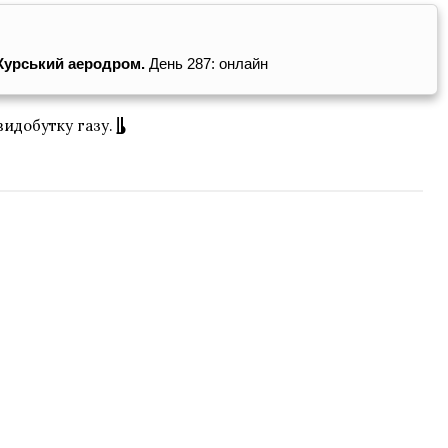
 Курський аеродром.
День 287: онлайн
видобутку газу.