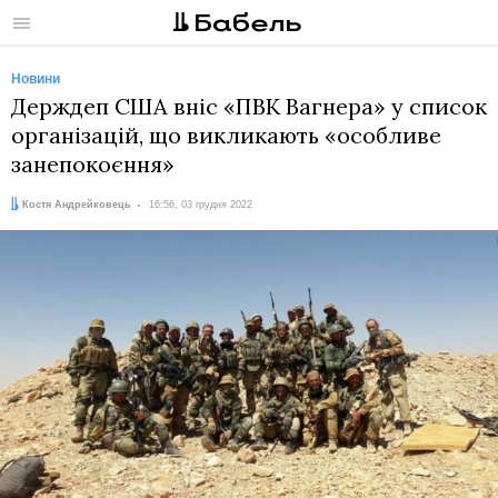
Меню
Новини
Держдеп США вніс «ПВК Вагнера» у список
організацій, що викликають «особливе
занепокоєння»
Автор:
Дата:
Костя Андрейковець
16:56, 03 грудня 2022