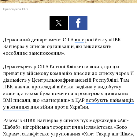
Пресслужба СБУ
Державний департамент США
вніс
російську «ПВК
Вагнера» у список організацій, які викликають
«особливе занепокоєння».
Держсекретар США Ентоні Блінкен заявив, що цю
приватну військову компанію внесли до списку через її
діяльність у Центральноафриканській Республіці. Там
ПВК навчає провладні війська, задіяна у видобутку
золота, а також була помічена в розстрілах цивільних.
ЗМІ писали, що «вагнерівці» в ЦАР
вербують найманців
у в’язницях
для війни проти України.
Разом із «ПВК Вагнера» у списку рух моджахедів «Аш-
Шабаб», нігерійська терористична ісламістська «Боко
Харам», салафітське угруповання «Хаят Тахрір аш-Шам»,