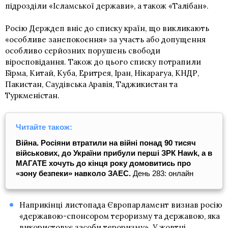
підрозділи «Ісламської держави», а також «Талібан».
Росію Держдеп вніс до списку країн, що викликають
«особливе занепокоєння» за участь або допущення
особливо серйозних порушень свободи
віросповідання. Також до цього списку потрапили
Бірма, Китай, Куба, Еритрея, Іран, Нікарагуа, КНДР,
Пакистан, Саудівська Аравія, Таджикистан та
Туркменістан.
Читайте також:
Війна. Росіяни втратили на війні понад 90 тисяч
військових, до України прибули перші ЗРК Hawk, а в
МАГАТЕ хочуть до кінця року домовитись про
«зону безпеки» навколо ЗАЕС.
День 283: онлайн
Наприкінці листопада Європарламент визнав росію
«державою-спонсором тероризму та державою, яка
використовує засоби тероризму». У жовтні