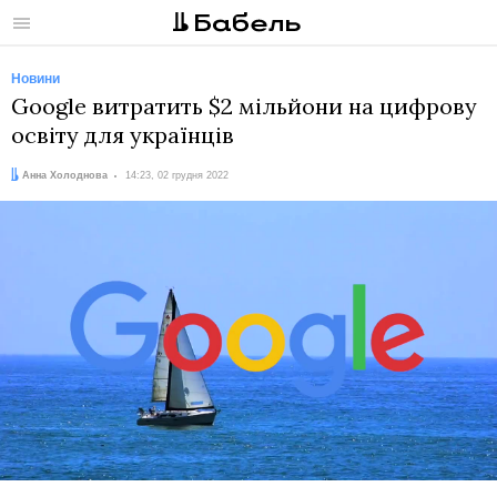
Меню
Новини
Google витратить $2 мільйони на цифрову
освіту для українців
Автор:
Дата:
Анна Холоднова
14:23, 02 грудня 2022