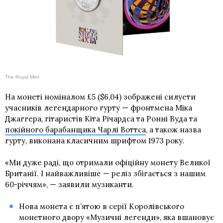
The Royal Mint
На монеті номіналом £5 ($6,04) зображені силуети
учасників легендарного гурту — фронтмена Міка
Джаггера, гітаристів Кіта Річардса та Ронні Вуда та
покійного барабанщика Чарлі Воттса
, а також назва
гурту, виконана класичним шрифтом 1973 року.
«Ми дуже раді, що отримали офіційну монету Великої
Британії. І найважливіше — реліз збігається з нашим
60-річчям», — заявили музиканти.
Нова монета є п’ятою в серії Королівського
монетного двору «Музичні легенди», яка вшановує