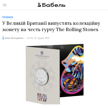
Меню
Новини
У Великій Британії випустять колекційну
монету на честь гурту The Rolling Stones
Автор:
Дата:
Анна Холоднова
15:53, 01 грудня 2022