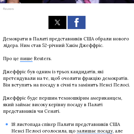
Reuters
Демократи в Палаті представників США обрали нового
лідера. Ним став 52-річний Хакім Джеффріс.
Про це
пише
Reuters.
Джеффріс був одним із трьох кандидатів, які
претендували на те, щоб очолити фракцію демократів.
Він вступить на посаду в січні та замінить Ненсі Пелосі.
Джеффріс буде першим темношкірим американцем,
який займає високу керівну посаду в Палаті
представників чи Сенаті.
18 листопада спікер Палати представників США
Ненсі Пелосі оголосила, що
залишає посаду
, але