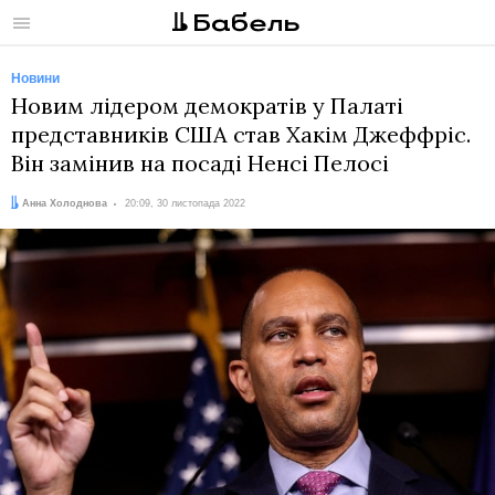
Меню
Новини
Новим лідером демократів у Палаті
представників США став Хакім Джеффріс.
Він замінив на посаді Ненсі Пелосі
Автор:
Дата:
Анна Холоднова
20:09, 30 листопада 2022