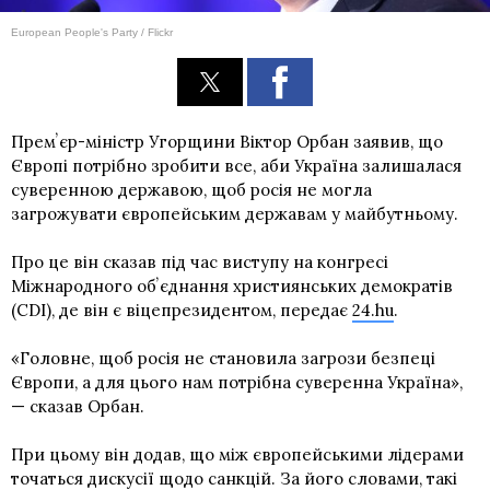
European People's Party / Flickr
Премʼєр-міністр Угорщини Віктор Орбан заявив, що
Європі потрібно зробити все, аби Україна залишалася
суверенною державою, щоб росія не могла
загрожувати європейським державам у майбутньому.
Про це він сказав під час виступу на конгресі
Міжнародного обʼєднання християнських демократів
(CDI), де він є віцепрезидентом, передає
24.hu
.
«Головне, щоб росія не становила загрози безпеці
Європи, а для цього нам потрібна суверенна Україна»,
— сказав Орбан.
При цьому він додав, що між європейськими лідерами
точаться дискусії щодо санкцій. За його словами, такі