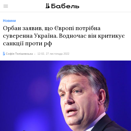
Меню
Новини
Орбан заявив, що Європі потрібна
суверенна Україна. Водночас він критикує
санкції проти рф
Автор:
Дата:
Софія Телішевська
12:02, 27 листопада 2022