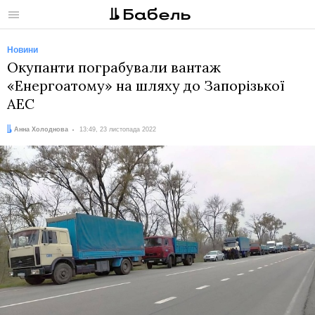
Меню
Новини
Окупанти пограбували вантаж
«Енергоатому» на шляху до Запорізької
АЕС
Автор:
Дата:
Анна Холоднова
13:49, 23 листопада 2022