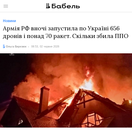
Меню
Новини
Армія РФ вночі запустила по Україні 656
дронів і понад 70 ракет. Скільки збила ППО
Автор:
Дата:
Ольга Березюк
08:53, 02 червня 2026