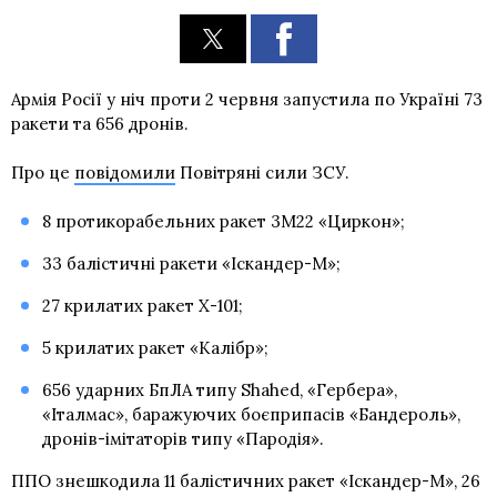
Армія Росії у ніч проти 2 червня запустила по Україні 73
ракети та 656 дронів.
Про це
повідомили
Повітряні сили ЗСУ.
8 протикорабельних ракет 3М22 «Циркон»;
33 балістичні ракети «Іскандер-М»;
27 крилатих ракет Х-101;
5 крилатих ракет «Калібр»;
656 ударних БпЛА типу Shahed, «Гербера»,
«Італмас», баражуючих боєприпасів «Бандероль»,
дронів-імітаторів типу «Пародія».
ППО знешкодила 11 балістичних ракет «Іскандер-М», 26