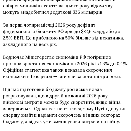
співрозмовників агентства, цього року відомству
можуть знадобитися додаткові $36 мільярдів.
За перші чотири місяці 2026 року дефіцит
федерального бюджету РФ зріс до $82,6 млрд, або до
2,5% ВВП. Це приблизно на 50% більше від показника,
закладеного на весь рік.
Водночас Міністерство економіки РФ погіршило
прогноз зростання економіки на 2026 рік із 1,3% до 0,4%.
Офіційна статистика також показала скорочення
економіки в І кварталі — вперше за останні три роки.
Під час підготовки бюджету російська влада
розраховувала, що в другій половині 2026 року
військові витрати можна буде скоротити, якщо війна
завершиться. Однак так не сталося, тому Путін доручив
спершу знайти варіанти скорочень в інших секторах
бюджету, а відтак уже зменшувати витрати на війну.