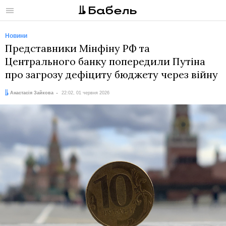
Меню
Новини
Представники Мінфіну РФ та
Центрального банку попередили Путіна
про загрозу дефіциту бюджету через війну
Автор:
Дата:
Анастасія Зайкова
22:02, 01 червня 2026