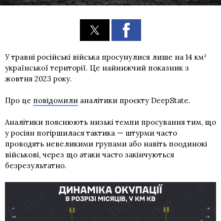
У травні російські війська просунулися лише на 14 км²
української території. Це найнижчий показник з
жовтня 2023 року.
Про це
повідомили
аналітики проєкту DeepState.
Аналітики пояснюють низькі темпи просування тим, що
у росіян погіршилася тактика — штурми часто
проводять невеликими групами або навіть поодинокі
військові, через що атаки часто закінчуються
безрезультатно.