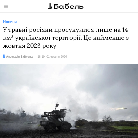
Меню
Новини
У травні росіяни просунулися лише на 14
км² української території. Це найменше з
жовтня 2023 року
Автор:
Дата:
Анастасія Зайкова
18:19, 01 червня 2026