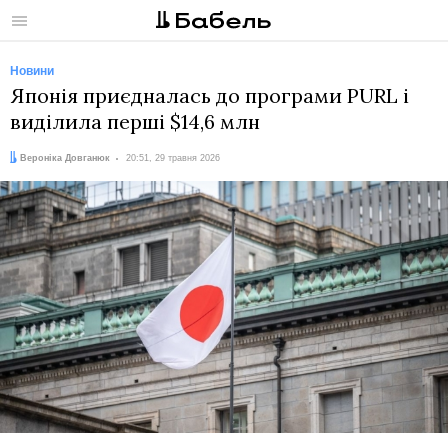
Меню
Новини
Японія приєдналась до програми PURL і
виділила перші $14,6 млн
Автор:
Дата:
Вероніка Довганюк
20:51, 29 травня 2026