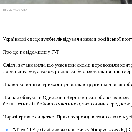
Пресслужба СБУ
Українські спецслужби ліквідували канал російської кон
Про це
повідомили
у ГУР.
Слідчі встановили, що учасники схеми перевозили контра
партії сигарет, а також російські безпілотники й інша збр
Правоохоронці затримали учасників групи під час спро
Під час обшуків в Одеській і Чернівецькій областях вил
безпілотник із бойовою частиною, захований серед конт
Наразі триває слідство. Правоохоронці встановлюють ус
ГУР та СБУ у січні
викрили агентку білоруського КДБ