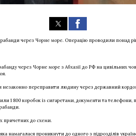
трабанди через Чорне море. Операцію проводили понад рік
банду через Чорне море з Абхазії до РФ на цивільних чов
оя.
би незаконно переправити людину через державний кордон
учили 1 800 коробок із сигаретами, документи та телефони
рабанди.
іх причетних до схеми.
, яка намагалася проникнути до одного з підрозділів україн