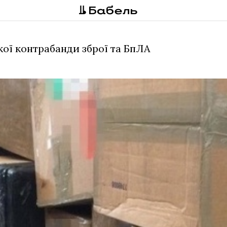
кої контрабанди зброї та БпЛA