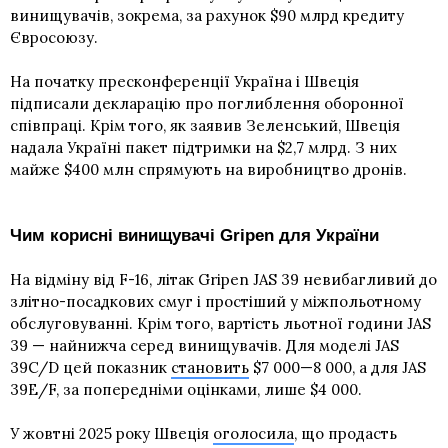
винищувачів, зокрема, за рахунок $90 млрд кредиту
Євросоюзу.
На початку пресконференції Україна і Швеція
підписали декларацію про поглиблення оборонної
співпраці. Крім того, як заявив Зеленський, Швеція
надала Україні пакет підтримки на $2,7 млрд. З них
майже $400 млн спрямують на виробництво дронів.
Чим корисні винищувачі Gripen для України
На відміну від F-16, літак Gripen JAS 39 невибагливий до
злітно-посадкових смуг і простіший у міжпольотному
обслуговуванні. Крім того, вартість льотної години JAS
39 — найнижча серед винищувачів. Для моделі JAS
39C/D цей показник
становить
$7 000—8 000, а для JAS
39E/F, за попередніми оцінками, лише $4 000.
У жовтні 2025 року Швеція
оголосила
, що продасть