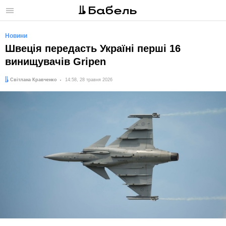
Меню
Новини
Швеція передасть Україні перші 16
винищувачів Gripen
Автор:
Дата:
Світлана Кравченко
14:58, 28 травня 2026