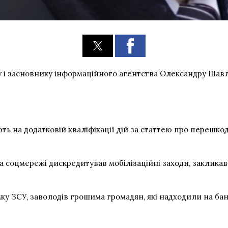
у і засновнику інформаційного агентства Олександру Шав
ь на додатковій кваліфікації дій за
статтею
про перешкодж
 соцмережі дискредитував мобілізаційні заходи, закликав 
ку ЗСУ, заволодів грошима громадян, які надходили на банк