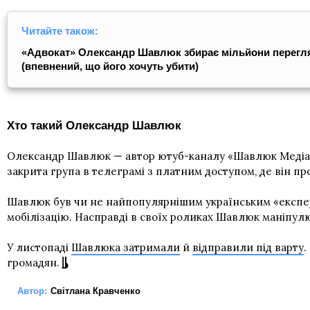
Читайте також:
«Адвокат» Олександр Шавлюк збирає мільйони переглядів
(впевнений, що його хочуть убити)
Хто такий Олександр Шавлюк
Олександр Шавлюк — автор ютуб-каналу «Шавлюк Медіакор
закрита група в телеграмі з платним доступом, де він пр
Шавлюк був чи не найпопулярнішим українським «експерто
мобілізацію. Насправді в своїх роликах Шавлюк маніпулю
У листопаді
Шавлюка затримали
й
відправили під варту
.
громадян.
Автор:
Світлана Кравченко