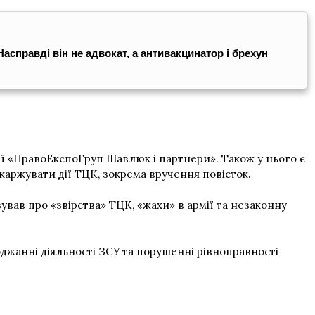
справді він не адвокат, а антивакцинатор і брехун
ї «ПравоЕкспоГруп Шавлюк і партнери». Також у нього є
скаржувати дії ТЦК, зокрема вручення повісток.
вав про «звірства» ТЦК, «жахи» в армії та незаконну
оджанні діяльності ЗСУ та порушенні рівноправності