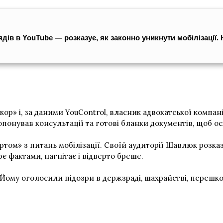
 в YouTube — розказує, як законно уникнути мобілізації. На
» і, за даними YouControl, власник адвокатської компані
опонував консультації та готові бланки документів, щоб о
м» з питань мобілізації. Своїй аудиторії Шавлюк розказу
є фактами, нагнітає і відверто бреше.
 Йому оголосили підозри в держзраді, шахрайстві, перешк