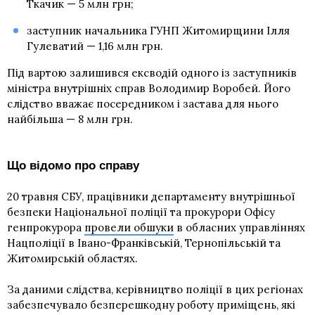
Ткачик — 5 млн грн;
заступник начальника ГУНП Житомирщини Ілля
Гулеватий — 1,16 млн грн.
Під вартою залишився ексводій одного із заступників
міністра внутрішніх справ Володимир Воробей. Його
слідство вважає посередником і застава для нього
найбільша — 8 млн грн.
Що відомо про справу
20 травня СБУ, працівники департаменту внутрішньої
безпеки Національної поліції та прокурори Офісу
генпрокурора
провели обшуки
в обласних управліннях
Нацполіції в Івано-Франківській, Тернопільській та
Житомирській областях.
За даними слідства, керівництво поліції в цих регіонах
забезпечувало безперешкодну роботу приміщень, які