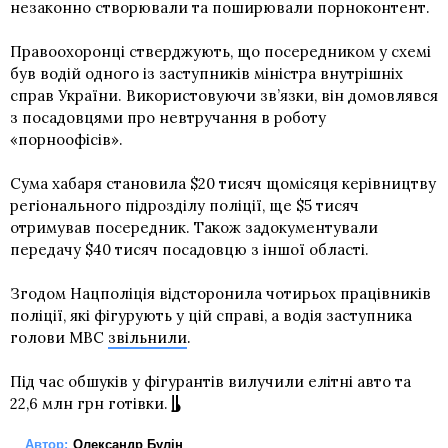
незаконно створювали та поширювали порноконтент.
Правоохоронці стверджують, що посередником у схемі
був водій одного із заступників міністра внутрішніх
справ України. Використовуючи зв’язки, він домовлявся
з посадовцями про невтручання в роботу
«порноофісів».
Сума хабаря становила $20 тисяч щомісяця керівництву
регіонального підрозділу поліції, ще $5 тисяч
отримував посередник. Також задокументували
передачу $40 тисяч посадовцю з іншої області.
Згодом Нацполіція відсторонила чотирьох працівників
поліції, які фігурують у цій справі, а водія заступника
голови МВС
звільнили
.
Під час обшуків у фігурантів вилучили елітні авто та
22,6 млн грн готівки.
Автор:
Олександр Булін