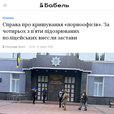
Меню
Новини
Справа про кришування «порноофісів». За
чотирьох з пʼяти підозрюваних
поліцейських внесли застави
Автор:
Дата:
Олександр Булін
19:40, 22 травня 2026