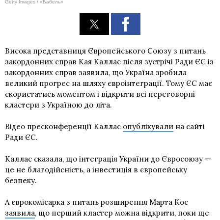
Getty Images / «Бабель»
Висока представниця Європейського Союзу з питань
закордонних справ Кая Каллас після зустрічі
Ради ЄС із
закордонних справ
заявила, що Україна зробила
великий прогрес на шляху євроінтеграції. Тому ЄС має
скористатись моментом і відкрити всі переговорні
кластери з Україною до літа.
Відео пресконференції Каллас
опублікували
на сайті
Ради ЄС.
Каллас сказала, що інтеграція України до Євросоюзу —
це не благодійсність, а інвестиція в європейську
безпеку.
А єврокомісарка з питань розширення Марта Кос
заявила
, що перший кластер можна відкрити, поки ще