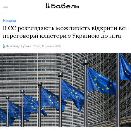
Меню
Новини
В ЄС розглядають можливість відкрити всі
переговорні кластери з Україною до літа
Автор:
Дата:
Олександр Булін
20:46, 11 травня 2026