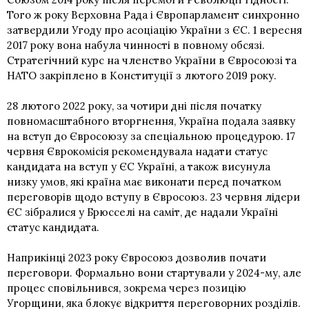
Того ж року Верховна Рада і Європарламент синхронно
затвердили Угоду про асоціацію України з ЄС. 1 вересня
2017 року вона набула чинності в повному обсязі.
Стратегічний курс на членство України в Євросоюзі та
НАТО закріплено в Конституції з лютого 2019 року.
28 лютого 2022 року, за чотири дні після початку
повномасштабного вторгнення, Україна подала заявку
на вступ до Євросоюзу за спеціальною процедурою. 17
червня Єврокомісія рекомендувала надати статус
кандидата на вступ у ЄС Україні, а також висунула
низку умов, які країна має виконати перед початком
переговорів щодо вступу в Євросоюз. 23 червня лідери
ЄС зібралися у Брюсселі на саміт, де надали Україні
статус кандидата.
Наприкінці 2023 року Євросоюз дозволив почати
переговори. Формально вони стартували у 2024-му, але
процес сповільнився, зокрема через позицію
Угорщини, яка блокує відкриття переговорних розділів.