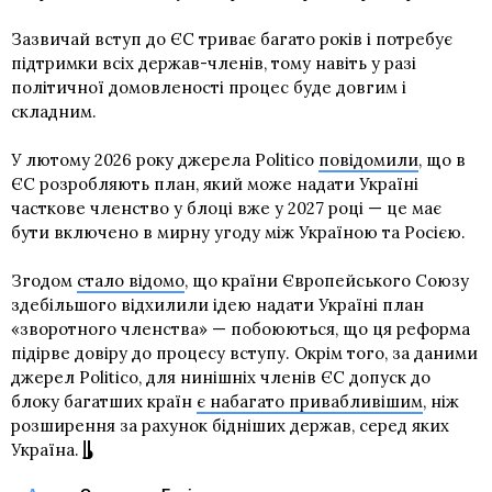
Зазвичай вступ до ЄС триває багато років і потребує
підтримки всіх держав-членів, тому навіть у разі
політичної домовленості процес буде довгим і
складним.
У лютому 2026 року джерела Politico
повідомили
, що в
ЄС розробляють план, який може надати Україні
часткове членство у блоці вже у 2027 році — це має
бути включено в мирну угоду між Україною та Росією.
Згодом
стало відомо
, що країни Європейського Союзу
здебільшого відхилили ідею надати Україні план
«зворотного членства» — побоюються, що ця реформа
підірве довіру до процесу вступу. Окрім того, за даними
джерел Politico, для нинішніх членів ЄС допуск до
блоку багатших країн
є набагато привабливішим
, ніж
розширення за рахунок бідніших держав, серед яких
Україна.