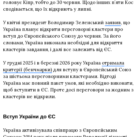
головує Кіпр, тобто до 30 червня. Щодо інших пʼяти Кос
сподівається, що їх відкриють у липні.
У квітні президент Володимир Зеленський
заявив
, що
Україна планує відкрити переговорні кластери про
вступ до Європейського Союзу до червня. За його
словами, Україна виконала необхідні для відкриття
кластерів завдання, і далі все залежить від ЄС.
У грудні 2025 і в березні 2026 року Україна
отримала
критерії (бенчмарки)
для вступу в Європейський Союз
за шістьома переговорними кластерами. Відтоді
Україна має повний пакет умов, які необхідно виконати,
щоб вступити в ЄС. Проте досі переговори за жодним з
кластерів не відкрили.
Вступ України до ЄС
Україна активізувала співпрацю з Європейським
Союзом 2014 року після перемоги Революції гідності.