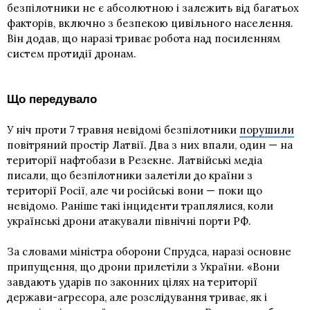
безпілотники не є абсолютною і залежить від багатьох
факторів, включно з безпекою цивільного населення.
Він додав, що наразі триває робота над посиленням
систем протидії дронам.
Що передувало
У ніч проти 7 травня невідомі безпілотники
порушили
повітряний простір Латвії. Два з них впали, один — на
території нафтобази в Резекне. Латвійські медіа
писали, що безпілотники залетіли до країни з
території Росії, але чи російські вони — поки що
невідомо. Раніше такі інциденти траплялися, коли
українські дрони атакували північні порти РФ.
За словами міністра оборони Спрудса, наразі основне
припущення, що дрони прилетіли з України. «Вони
завдають ударів по законних цілях на території
держави-агресора, але розслідування триває, як і