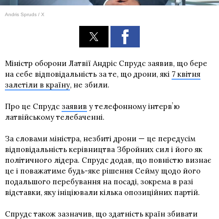
Andris Spruds / Х
Міністр оборони Латвії Андріс Спрудс заявив, що бере
на себе відповідальність за те, що дрони, які
7 квітня
залетіли в країну
, не збили.
Про це Спрудс
заявив
у телефонному інтервʼю
латвійському телебаченні.
За словами міністра, незбиті дрони — це передусім
відповідальність керівництва Збройних сил і його як
політичного лідера. Спрудс додав, що повністю визнає
це і поважатиме будь-яке рішення Сейму щодо його
подальшого перебування на посаді, зокрема в разі
відставки, яку ініціювали кілька опозиційних партій.
Спрудс також зазначив, що здатність країн збивати