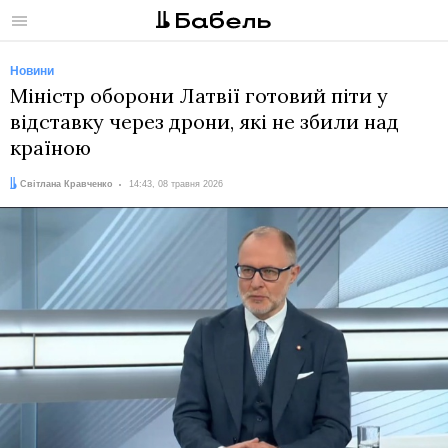
Меню
Новини
Міністр оборони Латвії готовий піти у
відставку через дрони, які не збили над
країною
Автор:
Дата:
Світлана Кравченко
14:43, 08 травня 2026