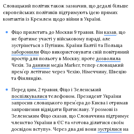
Словацький політик також зазначив, що дедалі більше
європейських політиків підтримують ідею прямих
контактів із Кремлем щодо війни в Україні.
Фіцо прилетить до Москви 9 травня. Він
казав
, що
не братиме участі у військовому параді, але
зустрінеться з Путіним. Країни Балтії та Польща
заборонили
Фіцо використовувати свій повітряний
простір для польоту в Москву, проте
дозволила
Чехія. За
даними
медіа Marker, тепер словацький
премʼєр летітиме через Чехію, Німеччину, Швецію
та Фінляндію.
Перед цим, 2 травня, Фіцо і Зеленський
поспілкувалися
телефоном. Президент України
запросив словацького премʼєра до Києва і отримав
запрошення відвідати Братиславу. У розмові із
Зеленським Фіцо сказав, що Словаччина підтримує
членство України в ЄС та «готова ділитися своїм
досвідом вступу». Через два дні вони
зустрілися
на