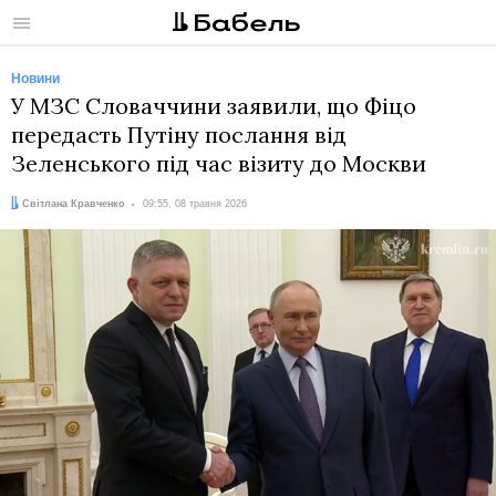
Меню
Новини
У МЗС Словаччини заявили, що Фіцо
передасть Путіну послання від
Зеленського під час візиту до Москви
Автор:
Дата:
Світлана Кравченко
09:55, 08 травня 2026