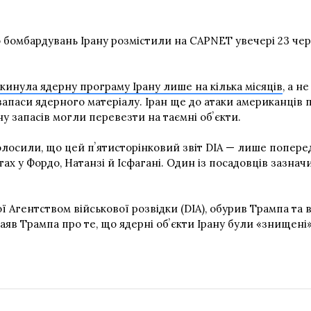
о бомбардувань Ірану розмістили на
CAPNET
увечері 23 чер
дкинула ядерну програму Ірану лише на кілька місяців
, а н
і запаси ядерного матеріалу. Іран ще до атаки американців
 запасів могли перевезти на таємні обʼєкти.
лосили, що цей пʼятисторінковий звіт DIA — лише попередн
тах у Фордо, Натанзі й Ісфагані. Один із посадовців зазнач
ї Агентством військової розвідки (DIA), обурив Трампа та 
в Трампа про те, що ядерні обʼєкти Ірану були «знищені»