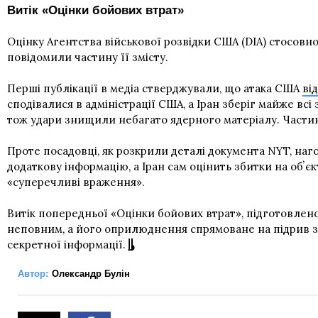
Витік «Оцінки бойових втрат»
Оцінку Агентства військової розвідки США (DIA) стосовн
повідомили частину її змісту.
Перші публікації в медіа стверджували, що атака США
ві
сподівалися в адміністрації США, а Іран зберіг майже вс
тож удари знищили небагато ядерного матеріалу. Частину
Проте посадовці, як розкрили деталі документа NYT, наго
додаткову інформацію, а Іран сам оцінить збитки на обʼєк
«суперечливі враження».
Витік попередньої «Оцінки бойових втрат», підготовлено
неповним, а його оприлюднення спрямоване на підрив зая
секретної інформації.
Автор:
Олександр Булін