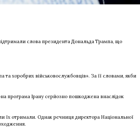
 підтримали слова президента Дональда Трампа, що
па та хоробрих військовослужбовців». За її словами, якби
ерна програма Ірану серйозно пошкоджена внаслідок
оли їх отримали. Однак речниця директора Національної
походження.