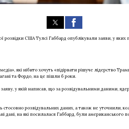
 розвідки США Тулсі Габбард опублікували заяви, у яких
едіа», які нібито хочуть «підірвати рішуче лідерство Трам
агані та Фордо, на це пішли б роки.
заяву, у якій написав, що за розвідувальними даними, яд
ь стосовно розвідувальних даних, а також не уточнили, к
ні дані, на які посилалася Габбард, були американського 