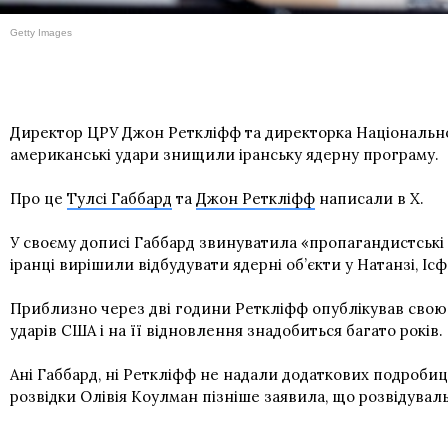
Getty Images
Директор ЦРУ Джон Реткліфф та директорка Національної
американські удари знищили іранську ядерну програму.
Про це
Тулсі Габбард
та
Джон Реткліфф
написали в X.
У своєму дописі Габбард звинуватила «пропагандистські м
іранці вирішили відбудувати ядерні об’єкти у Натанзі, Ісф
Приблизно через дві години Реткліфф опублікував свою 
ударів США і на її відновлення знадобиться багато років.
Ані Габбард, ні Реткліфф не надали додаткових подробиц
розвідки Олівія Коулман пізніше заявила, що розвідуваль