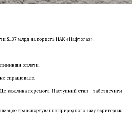
ти $1,37 млрд на користь НАК «Нафтогаз».
рипинивши оплати.
е не спрацювало.
у. Це важлива перемога. Наступний етап – забезпечити
анізацію транспортування природного газу територією