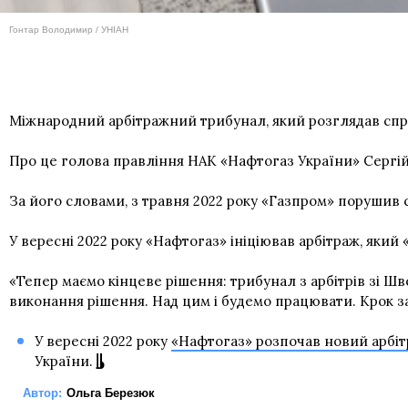
Гонтар Володимир / УНІАН
Міжнародний арбітражний трибунал, який розглядав спра
Про це голова правління НАК «Нафтогаз України» Сергі
За його словами, з травня 2022 року «Газпром» порушив 
У вересні 2022 року «Нафтогаз» ініціював арбітраж, який
«Тепер маємо кінцеве рішення: трибунал з арбітрів зі Ш
виконання рішення. Над цим і будемо працювати. Крок за
У вересні 2022 року
«Нафтогаз» розпочав новий арбі
України.
Автор:
Ольга Березюк