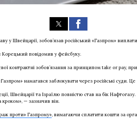
ву у Швейцарії, зобов’язав російський «Газпром» виплати
й Корецький повідомив у фейсбуку.
свої контрактні зобов’язання за принципом take or pay, п
 «Газпром» намагався заблокувати через російські суди. Ц
веції, Швейцарії та Ізраїлю повністю став на бік Нафтогаз
 кроком», — зазначив він.
траж проти» Газпрому»
, вимагаючи сплатити кошти за орг