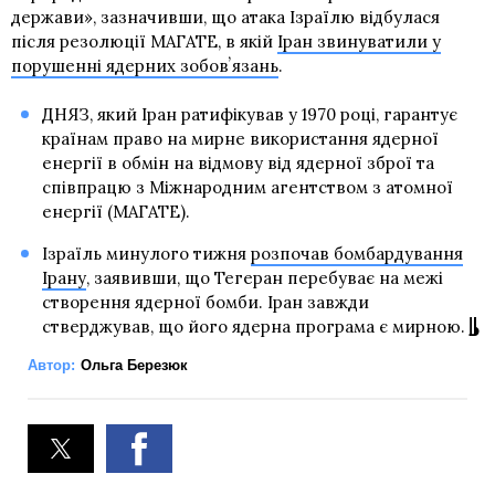
держави», зазначивши, що атака Ізраїлю відбулася
після резолюції МАГАТЕ, в якій
Іран звинуватили у
порушенні ядерних зобовʼязань
.
ДНЯЗ, який Іран ратифікував у 1970 році, гарантує
країнам право на мирне використання ядерної
енергії в обмін на відмову від ядерної зброї та
співпрацю з Міжнародним агентством з атомної
енергії (МАГАТЕ).
Ізраїль минулого тижня
розпочав бомбардування
Ірану
, заявивши, що Тегеран перебуває на межі
створення ядерної бомби. Іран завжди
стверджував, що його ядерна програма є мирною.
Автор:
Ольга Березюк