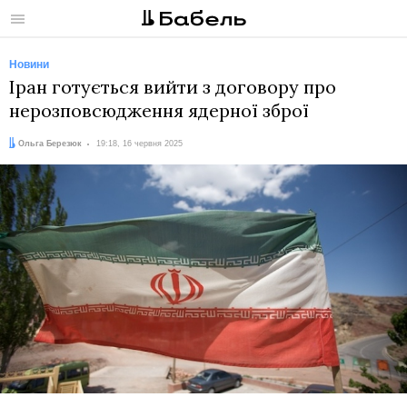
Меню
Новини
Іран готується вийти з договору про
нерозповсюдження ядерної зброї
Автор:
Дата:
Ольга Березюк
19:18, 16 червня 2025