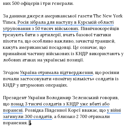
них 500 офіцерів і три генерали.
За даними джерел американської газети The New York
Times,
Росія зібрала для наступу в Курській області
угруповання з 50 тисяч військових
. Північнокорейців
тренують бити з артилерії, вчать базової тактики
піхоти та, що особливо важливо, зачистці траншей,
кажуть американські посадовці. Це означає, що
принаймні частину військових із КНДР використають у
лобових атаках на українські позиції.
Згодом
Україна отримала підтвердження
, що росіяни
почали застосовувати «помітну кількість» солдатів із
КНДР у штурмових операціях.
Президент України Володимир Зеленський говорив,
що
понад 3 тисячі солдатів з КНДР уже вбиті або
поранені
. Розвідка Південної Кореї вважає, що
у війні
загинули 300 солдатів
, а близько 2 700 отримали
поранення.