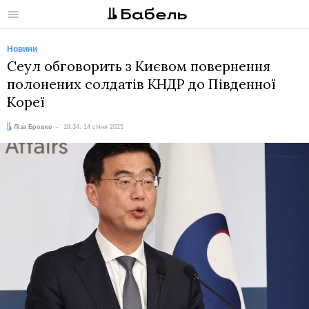
Меню
Новини
Сеул обговорить з Києвом повернення
полонених солдатів КНДР до Південної
Кореї
Автор:
Дата:
Ліза Бровко
19:34, 14 січня 2025