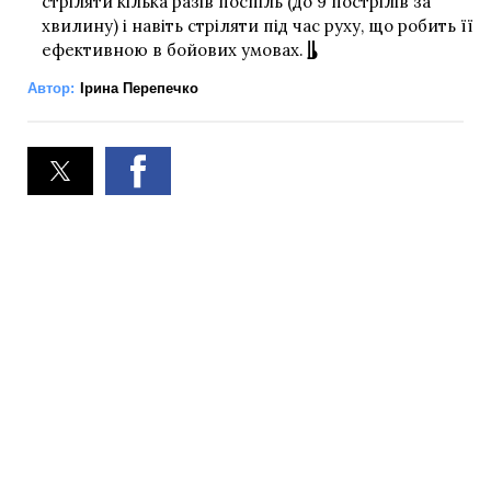
стріляти кілька разів поспіль (до 9 пострілів за
хвилину) і навіть стріляти під час руху, що робить її
ефективною в бойових умовах.
Автор:
Ірина Перепечко