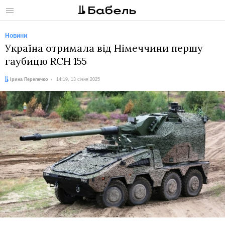
Меню
Новини
Україна отримала від Німеччини першу
гаубицю RCH 155
Автор:
Дата:
Ірина Перепечко
14:19, 13 січня 2025