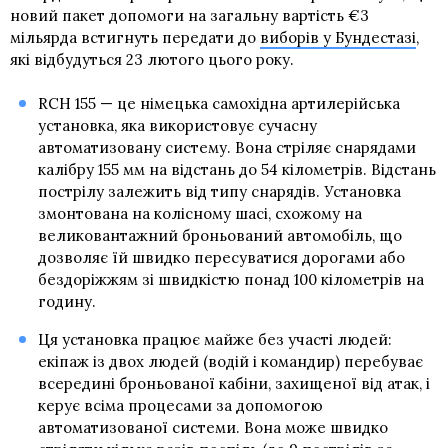
новий пакет допомоги на загальну вартість €3
мільярда встигнуть передати до
виборів у Бундестазі
,
які відбудуться 23 лютого цього року.
RCH 155 — це німецька самохідна артилерійська
установка, яка використовує сучасну
автоматизовану систему. Вона стріляє снарядами
калібру 155 мм на відстань до 54 кілометрів. Відстань
пострілу залежить від типу снарядів. Установка
змонтована на колісному шасі, схожому на
великовантажний броньований автомобіль, що
дозволяє їй швидко пересуватися дорогами або
бездоріжжям зі швидкістю понад 100 кілометрів на
годину.
Ця установка працює майже без участі людей:
екіпаж із двох людей (водій і командир) перебуває
всередині броньованої кабіни, захищеної від атак, і
керує всіма процесами за допомогою
автоматизованої системи. Вона може швидко