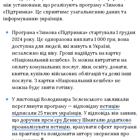
між установами, що реалізують програму «Зимова
єПідтримка». Це сприятиме узагальненню даних та
інформуванню українців.
Програма «Зимова єПідтримка» стартувала 1 грудня
2024 року. Це одноразова виплата 1 000 грн, вона
доступна для людей, які живуть в Україні,
незалежно від віку. Гроші надійдуть на картку
«Національний кешбек». Їх можна витратити на
оплату комунальних послуг, ліки, освіту, донати,
квитки, купівлю військових облігацій та деякі інші
послуги. З картки «Національний кешбек» не
можна буде зняти готівку.
У листопаді Володимира Зеленського закликали
переглянути програму — відповідну
петицію
підписали 25 тисяч українців
. У відповідь він заявив,
що
доручив премʼєру Денису Шмигалю додатково
проаналізувати петицію
, врахувати ефект програми
на практиці та повідомити автору звернення про