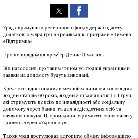
Уряд спрямував з резервного фонду держбюджету
додаткові 5 млрд грн на реалізацію програми «Зимова
єПідтримка».
Про це
повідомив
премʼєр Денис Шмигаль.
Він наголосив, що таким чином усі подані українцями
заявки на допомогу будуть виконані.
Крім того, вдосконалили механізм виплати коштів для
людей старше 60 років, людей з інвалідністю І і ІІ груп,
які отримують пенсію по інвалідності або соціальну
допомогу через банки, та для недієздатних осіб за
заявкою опікуна. Ці громадяни отримають свою тисячу
гривень через «Укрпошту».
Також уряд врегулював алгоритм обміну інформацією