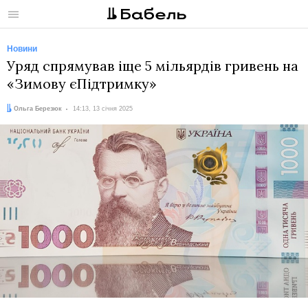
Меню
Новини
Уряд спрямував іще 5 мільярдів гривень на
«Зимову єПідтримку»
Автор:
Дата:
Ольга Березюк
14:13, 13 січня 2025