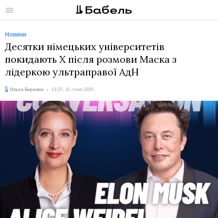
Меню
Новини
Десятки німецьких університетів
покидають Х після розмови Маска з
лідеркою ультраправої АдН
Автор:
Дата:
Ольга Березюк
13:27, 11 січня 2025