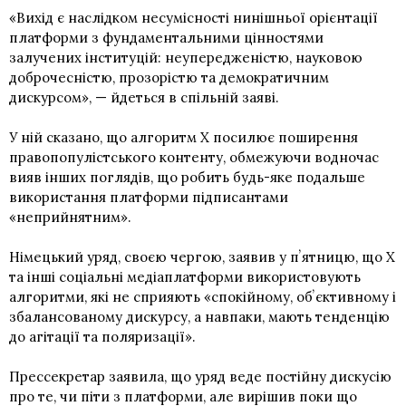
«Вихід є наслідком несумісності нинішньої орієнтації
платформи з фундаментальними цінностями
залучених інституцій: неупередженістю, науковою
доброчесністю, прозорістю та демократичним
дискурсом», — йдеться в спільній заяві.
У ній сказано, що алгоритм X посилює поширення
правопопулістського контенту, обмежуючи водночас
вияв інших поглядів, що робить будь-яке подальше
використання платформи підписантами
«неприйнятним».
Німецький уряд, своєю чергою, заявив у пʼятницю, що X
та інші соціальні медіаплатформи використовують
алгоритми, які не сприяють «спокійному, обʼєктивному і
збалансованому дискурсу, а навпаки, мають тенденцію
до агітації та поляризації».
Прессекретар заявила, що уряд веде постійну дискусію
про те, чи піти з платформи, але вирішив поки що