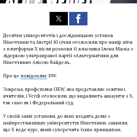
Десятки університетів і дослідницьких установ
Німеччини та Австрії 10 січня оголосили про намір піти
з платформи X після розмови її власника Ілона Маска з
лідеркою ультраправої партії «Альтернативи для
Німеччини» Алісою Вайдель.
Про це
повідомляє
DW.
Зокрема, профспілки GEW, яка представляє освітян і
вчителів, і Verdi оголосили, що видаляють аккаунти з X,
так само як і Федеральний суд.
У своїй заяві установи, до яких входять деякі з
найпрестижніших університетів Німеччини, заявили,
що X веде курс, який суперечить їхнім принципам.