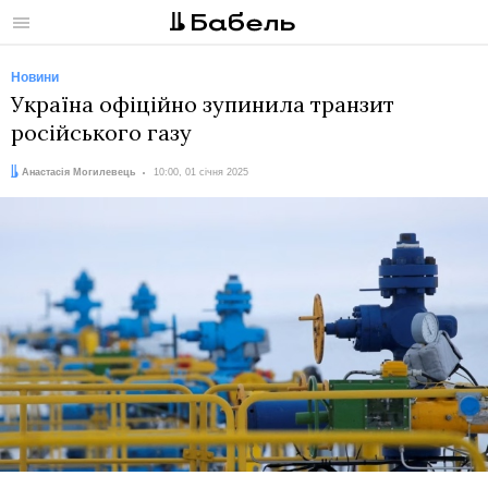
Меню
Новини
Україна офіційно зупинила транзит
російського газу
Автор:
Дата:
Анастасія Могилевець
10:00, 01 січня 2025