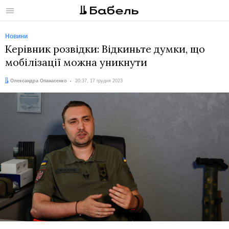
Меню
Новини
Керівник розвідки: Відкиньте думки, що
мобілізації можна уникнути
Автор:
Дата:
Олександра Опанасенко
20:37, 17 грудня 2023