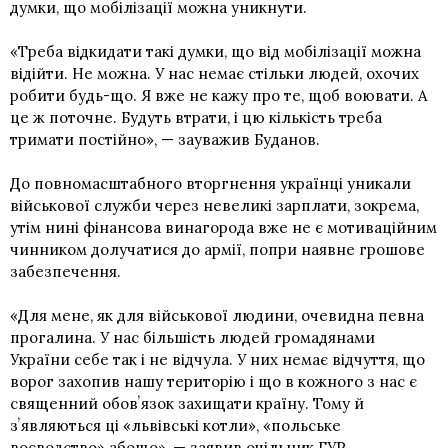
думки, що мобілізації можна уникнути.
«Треба відкидати такі думки, що від мобілізації можна
відійти. Не можна. У нас немає стільки людей, охочих
робити будь-що. Я вже не кажу про те, щоб воювати. А
це ж поточне. Будуть втрати, і цю кількість треба
тримати постійно», — зауважив Буданов.
До повномасштабного вторгнення українці уникали
військової служби через невеликі зарплати, зокрема,
утім нині фінансова винагорода вже не є мотиваційним
чинником долучатися до армії, попри наявне грошове
забезпечення.
«Для мене, як для військової людини, очевидна певна
прогалина. У нас більшість людей громадянами
України себе так і не відчула. У них немає відчуття, що
ворог захопив нашу територію і що в кожного з нас є
священний обовʼязок захищати країну. Тому й
зʼявляються ці «львівські котли», «польське
воєводство» абощо», — заявив очільник ГУР.