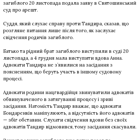
загиблого 20 листопада подала заяву в Святошинський
суд про арешт.
Суддя, який слухає справу проти Тандира, сказав, що
розгляне питання лише після того, як заслухає
свідчення родичів загиблого.
Батько та рідний брат загиблого виступили в суді 20
листопада, а 4 грудня мала виступити вдова Анна.
Адвокати Тандира не з’явилися на засідання з
поясненням, що беруть участь в іншому судовому
процесі.
Адвокати родини нацгвардійця звинуватили адвокатів
обвинуваченого в затягуванні процесу і зриві
засідання. Натомість Тандир вважає, що адвокати
Бондаренків маніпулюють, а відсутність його адвокатів
— збіг обставин. Слухати свідчення вдови без своїх
адвокатів Тандир відмовився, тому засідання скасували.