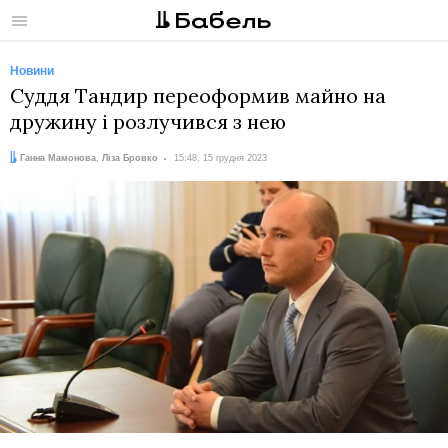
Меню
Новини
Суддя Тандир переоформив майно на
дружину і розлучився з нею
Автори:
Дата:
Ганна Мамонова
,
Ліза Бровко
15:48, 15 грудня 2023