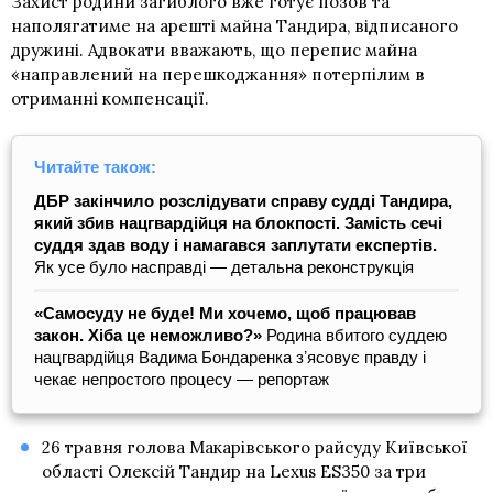
Захист родини загиблого вже готує позов та
наполягатиме на арешті майна Тандира, відписаного
дружині. Адвокати вважають, що перепис майна
«направлений на перешкоджання» потерпілим в
отриманні компенсації.
Читайте також:
ДБР закінчило розслідувати справу судді Тандира,
який збив нацгвардійця на блокпості. Замість сечі
суддя здав воду і намагався заплутати експертів.
Як усе було насправді — детальна реконструкція
«Самосуду не буде! Ми хочемо, щоб працював
закон. Хіба це неможливо?»
Родина вбитого суддею
нацгвардійця Вадима Бондаренка зʼясовує правду і
чекає непростого процесу — репортаж
26 травня голова Макарівського райсуду Київської
області Олексій Тандир на Lexus ES350 за три