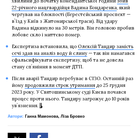
хвилини до початку комендантської години
збив
22-річного нацгвардійця Вадима Бондаренка
, який
чергував на блокпості (Берестейський проспект —
вʼїзд у Київ з Житомирської траси). Від удару
Вадима відкинуло на 30 метрів. Він головою пробив
лобове скло і миттєво помер.
Експертиза встановила, що
Олексій Тандир замість
сечі здав на аналіз воду й слину
— так він намагався
сфальсифікувати експертизу, щоб та не довела
стану спʼяніння в момент ДТП.
Після аварії Тандир перебуває в СІЗО. Останній раз
йому
продовжили строк утримання
до 25 грудня
2023 року. У Святошинському суді Києва почався
процес проти нього. Тандиру загрожує до 10 років
увʼязнення.
Автори:
Ганна Мамонова
,
Ліза Бровко