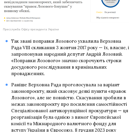
Пресслужба Офісу президента України
Так звані поправки Лозового ухвалила Верховна
Рада VIII скликання 3 жовтня 2017 року — їх, власне, і
запропонував народний депутат Андрій Лозовий.
«Поправки Лозового» значно скорочують строки
досудового розслідування в кримінальних
провадженнях.
Раніше Верховна Рада проголосувала за варіант
законопроєкту, який скасовує деякі пункти «правок
Лозового», але не повністю. Скасування зробили в
межах законопроєкту про посилення самостійності
Спеціалізованої антикорупційної прокуратури — ця
реорганізація була однією з вимог Європейської
комісії та Міжнародного валютного фонду для
вступу України в Євросоюз. 8 грудня 2023 року