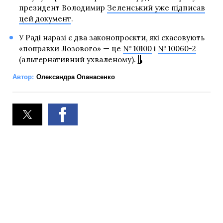
президент Володимир
Зеленський уже підписав
цей документ
.
У Раді наразі є два законопроєкти, які скасовують
«поправки Лозового» — це
№ 10100
і
№ 10060-2
(альтернативний ухваленому).
Автор:
Олександра Опанасенко