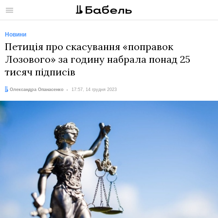
Меню
Новини
Петиція про скасування «поправок
Лозового» за годину набрала понад 25
тисяч підписів
Автор:
Дата:
Олександра Опанасенко
17:57, 14 грудня 2023