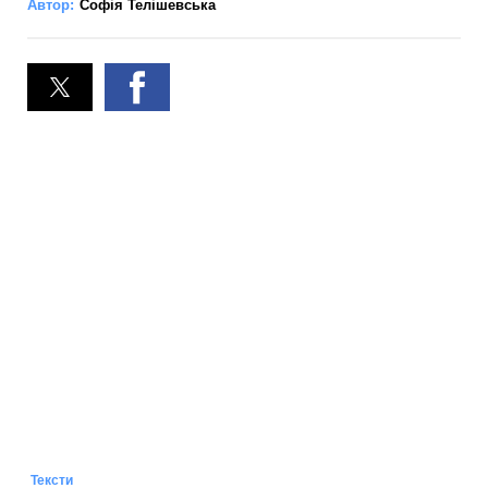
Автор:
Софія Телішевська