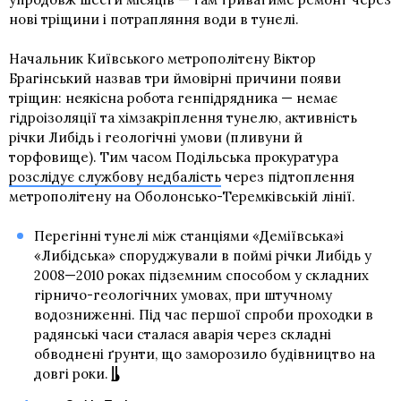
нові тріщини і потрапляння води в тунелі.
Начальник Київського метрополітену Віктор
Брагінський назвав три ймовірні причини появи
тріщин: неякісна робота генпідрядника — немає
гідроізоляції та хімзакріплення тунелю, активність
річки Либідь і геологічні умови (пливуни й
торфовище). Тим часом Подільська прокуратура
розслідує службову недбалість
через підтоплення
метрополітену на Оболонсько-Теремківській лінії.
Перегінні тунелі між станціями «Деміївська»і
«Либідська» споруджували в поймі річки Либідь у
2008—2010 роках підземним способом у складних
гірничо-геологічних умовах, при штучному
водозниженні. Під час першої спроби проходки в
радянські часи сталася аварія через складні
обводнені ґрунти, що заморозило будівництво на
довгі роки.