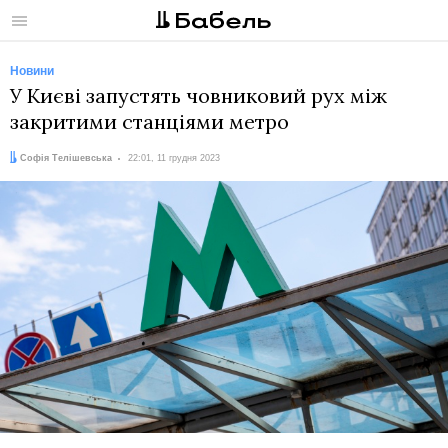
Меню
Новини
У Києві запустять човниковий рух між
закритими станціями метро
Автор:
Дата:
Софія Телішевська
22:01, 11 грудня 2023