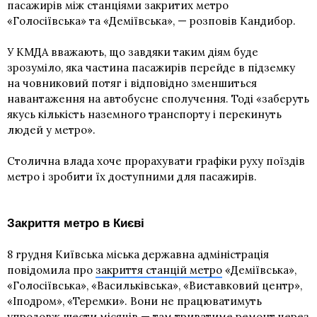
пасажирів між станціями закритих метро
«Голосіївська» та «Деміївська», — розповів Кандибор.
У КМДА вважають, що завдяки таким діям буде
зрозуміло, яка частина пасажирів перейде в підземку
на човниковий потяг і відповідно зменшиться
навантаження на автобусне сполучення. Тоді «заберуть
якусь кількість наземного транспорту і перекинуть
людей у метро».
Столична влада хоче прорахувати графіки руху поїздів
метро і зробити їх доступними для пасажирів.
Закриття метро в Києві
8 грудня Київська міська державна адміністрація
повідомила про
закриття станцій метро
«Деміївська»,
«Голосіївська», «Васильківська», «Виставковий центр»,
«Іподром», «Теремки». Вони не працюватимуть
упродовж шести місяців — там триватиме ремонт через