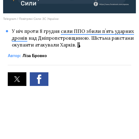
Telegram / Повітряні Сили ЗС України
У ніч проти 8 грудня
сили ППО збили пʼять ударних
дронів
над Дніпропетровщиною. Шістьма ракетами
окупанти атакували Харків.
Автор:
Ліза Бровко