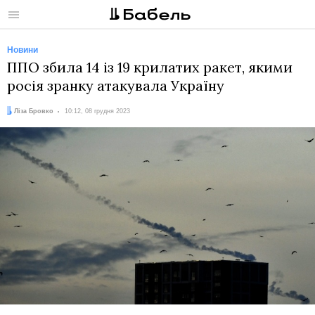
Меню
Новини
ППО збила 14 із 19 крилатих ракет, якими
росія зранку атакувала Україну
Автор:
Дата:
Ліза Бровко
10:12, 08 грудня 2023