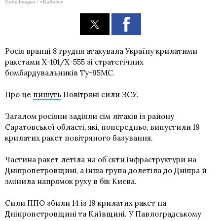
Getty Images / «Бабель»
Росія вранці 8 грудня атакувала Україну крилатими
ракетами Х-101/Х-555 зі стратегічних
бомбардувальників Ту-95МС.
Про це
пишуть
Повітряні сили ЗСУ.
Загалом росіяни задіяли сім літаків із району
Саратовської області, які, попередньо, випустили 19
крилатих ракет повітряного базування.
Частина ракет летіла на обʼєкти інфраструктури на
Дніпропетровщині, а інша група долетіла до Дніпра й
змінила напрямок руху в бік Києва.
Сили ППО збили 14 із 19 крилатих ракет на
Дніпропетровщині та Київщині. У Павлоградському