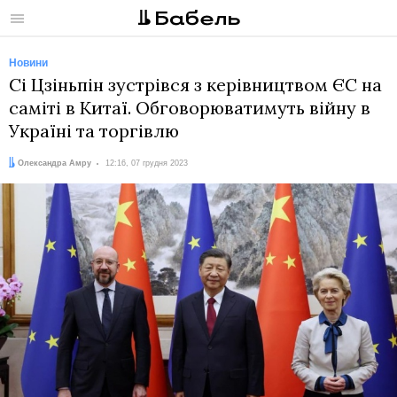
Меню
Новини
Сі Цзіньпін зустрівся з керівництвом ЄС на
саміті в Китаї. Обговорюватимуть війну в
Україні та торгівлю
Автор:
Дата:
Олександра Амру
12:16, 07 грудня 2023