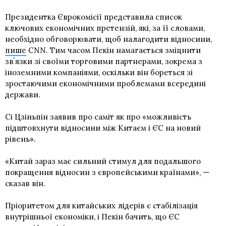
Президентка Єврокомісії представила список
ключових економічних претензій, які, за її словами,
необхідно обговорювати, щоб налагодити відносини,
пише
CNN. Тим часом Пекін намагається зміцнити
звʼязки зі своїми торговими партнерами, зокрема з
іноземними компаніями, оскільки він бореться зі
зростаючими економічними проблемами всередині
держави.
Сі Цзіньпін заявив про саміт як про «можливість
підштовхнути відносини між Китаєм і ЄС на новий
рівень».
«Китай зараз має сильний стимул для подальшого
покращення відносин з європейськими країнами», —
сказав він.
Пріоритетом для китайських лідерів є стабілізація
внутрішньої економіки, і Пекін бачить, що ЄС