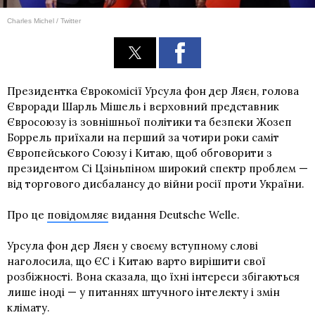
Charles Michel / Twitter
Президентка Єврокомісії Урсула фон дер Ляєн, голова
Євроради Шарль Мішель і верховний представник
Євросоюзу із зовнішньої політики та безпеки Жозеп
Боррель приїхали на перший за чотири роки саміт
Європейського Союзу і Китаю, щоб обговорити з
президентом Сі Цзіньпіном широкий спектр проблем —
від торгового дисбалансу до війни росії проти України.
Про це
повідомляє
видання Deutsche Welle.
Урсула фон дер Ляєн у своєму вступному слові
наголосила, що ЄС і Китаю варто вирішити свої
розбіжності. Вона сказала, що їхні інтереси збігаються
лише іноді — у питаннях штучного інтелекту і змін
клімату.