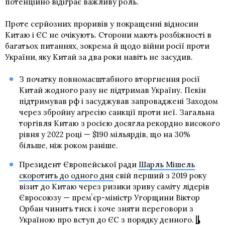
потенційно відіграє важливу роль.
Проте серйозних проривів у покращенні відносин
Китаю і ЄС не очікують. Сторони мають розбіжності в
багатьох питаннях, зокрема й щодо війни росії проти
України, яку Китай за два роки навіть не засудив.
З початку повномасштабного вторгнення росії
Китай жодного разу не підтримав Україну. Пекін
підтримував рф і засуджував запроваджені Заходом
через збройну агресію санкції проти неї. Загальна
торгівля Китаю з росією досягла рекордно високого
рівня у 2022 році — $190 мільярдів, що на 30%
більше, ніж роком раніше.
Президент Європейської ради
Шарль Мішель
скоротить до одного дня
свій перший з 2019 року
візит до Китаю через ризики зриву саміту лідерів
Євросоюзу — премʼєр-міністр Угорщини Віктор
Орбан чинить тиск і хоче зняти переговори з
Україною про вступ до ЄС з порядку денного.