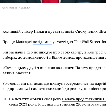
Getty Images / «Бабель»
Колишній спікер Палати представників Сполучених Штаті
Про це Маккарті
повідомив
у статті для The Wall Street Jo
Він зазначив, що не шкодує про свою карʼєру в Конгресі 
виборах до домовленості з Білим домом про зменшення 
«Саме в цьому дусі я вирішив залишити Палату представн
заявив Маккарті.
У колонці він написав, що планує зосередитись на парті
«підприємцям і тим, хто схильний до ризику, повністю ро
На початку жовтня 2023 року
Палата представників С
січня 2023 року. Рішення підтримали 216 конгресменів