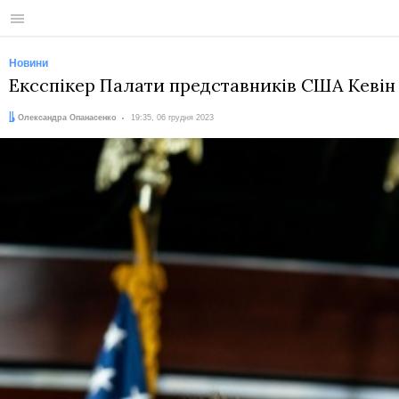
Меню
Новини
Ексспікер Палати представників США Кевін 
Автор:
Дата:
Олександра Опанасенко
19:35, 06 грудня 2023