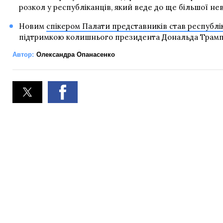
розкол у республіканців, який веде до ще більшої н
Новим
спікером Палати представників став республ
підтримкою колишнього президента Дональда Трампа
Автор:
Олександра Опанасенко