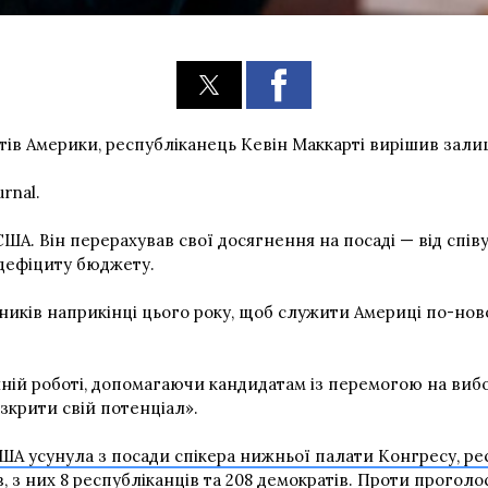
в Америки, республіканець Кевін Маккарті вирішив залиш
urnal.
США. Він перерахував свої досягнення на посаді — від спів
дефіциту бюджету.
иків наприкінці цього року, щоб служити Америці по-ново
йній роботі, допомагаючи кандидатам із перемогою на виб
зкрити свій потенціал».
ША усунула з посади спікера нижньої палати Конгресу, ре
, з них 8 республіканців та 208 демократів. Проти проголо