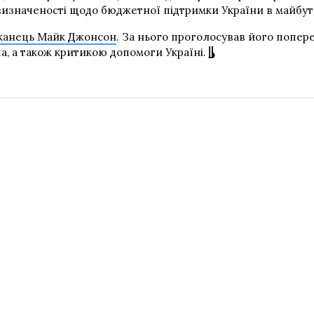
евизначеності щодо бюджетної підтримки України в майбут
іканець Майк Джонсон
. За нього проголосував його попер
, а також критикою допомоги Україні.