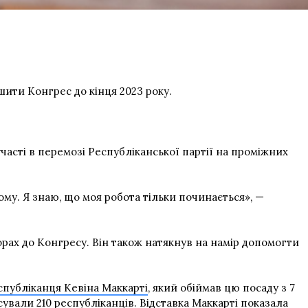
ити Конгрес до кінця 2023 року.
участі в перемозі Республіканської партії на проміжних
му. Я знаю, що моя робота тільки починається», —
орах до Конгресу. Він також натякнув на намір допомогти
спубліканця Кевіна Маккарті
, який обіймав цю посаду з 7
сували 210 республіканців. Відставка Маккарті показала