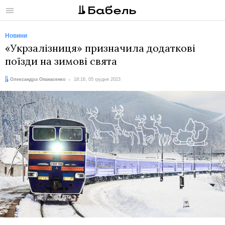
Меню
Новини
«Укрзалізниця» призначила додаткові
поїзди на зимові свята
Автор:
Дата:
Олександра Опанасенко
18:16, 05 грудня 2023