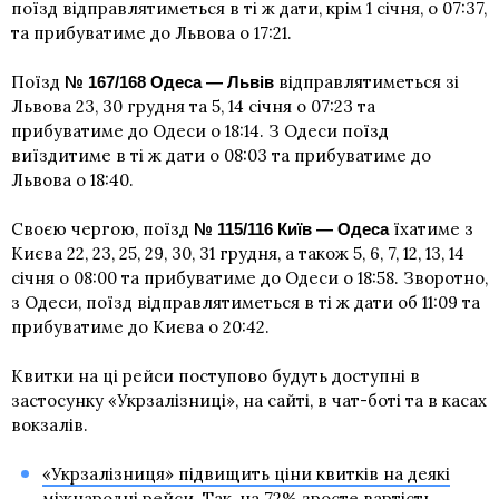
поїзд відправлятиметься в ті ж дати, крім 1 січня, о 07:37,
та прибуватиме до Львова о 17:21.
Поїзд
відправлятиметься зі
№ 167/168
Одеса — Львів
Львова 23, 30 грудня та 5, 14 січня о 07:23 та
прибуватиме до Одеси о 18:14. З Одеси поїзд
виїздитиме в ті ж дати о 08:03 та прибуватиме до
Львова о 18:40.
Своєю чергою, поїзд
їхатиме з
№ 115/116
Київ — Одеса
Києва 22, 23, 25, 29, 30, 31 грудня, а також 5, 6, 7, 12, 13, 14
січня о 08:00 та прибуватиме до Одеси о 18:58. Зворотно,
з Одеси, поїзд відправлятиметься в ті ж дати об 11:09 та
прибуватиме до Києва о 20:42.
Квитки на ці рейси поступово будуть доступні в
застосунку «Укрзалізниці», на сайті, в чат-боті та в касах
вокзалів.
«Укрзалізниця» підвищить ціни квитків на деякі
міжнародні рейси
. Так, на 72% зросте вартість