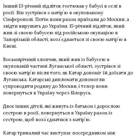
Інший 13-річний підліток гостював у бабусі в селі в
росії. Він зустрівся з матірʼю в окупованому
Сімферополі. Потім вони разом приїхали до Москви, а
звідти вирушать до України. 15-річний підліток, який
жив зі своєю бабусею під російською окупацією в
Запорізькій області, воззʼєднається зі своєю матірʼю в
Києві.
Восьмирічний хлопчик, який жив із бабусею в
окупованій частині Луганської області, зустрівся зі
своєю матірʼю після того, як Катар допоміг їй доїхати до
Луганська. Катарські дипломати допомогли
супроводити родину до Москви, і тепер вони
повернуться в Україну через Білорусь.
Двоє інших дітей, які живуть із батьком і дорослою
сестрою в росії, повернуться в Україну разом із
сестрою, щоб воззʼєднатися з матірʼю.
Катар тривалий час виступає посередником між