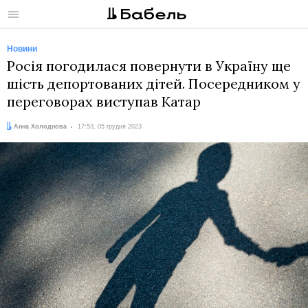
Меню
Новини
Росія погодилася повернути в Україну ще
шість депортованих дітей. Посередником у
переговорах виступав Катар
Автор:
Дата:
Анна Холоднова
17:53, 05 грудня 2023