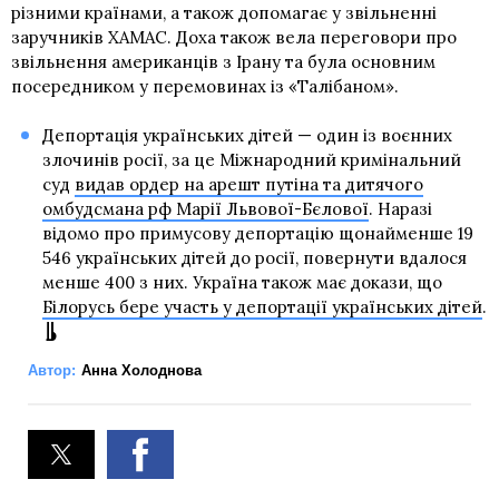
різними країнами, а також допомагає у звільненні
заручників ХАМАС. Доха також вела переговори про
звільнення американців з Ірану та була основним
посередником у перемовинах із «Талібаном».
Депортація українських дітей — один із воєнних
злочинів росії, за це Міжнародний кримінальний
суд
видав ордер на арешт путіна та дитячого
омбудсмана рф Марії Львової-Бєлової
. Наразі
відомо про примусову депортацію щонайменше 19
546 українських дітей до росії, повернути вдалося
менше 400 з них. Україна також має докази, що
Білорусь бере участь у депортації українських дітей
.
Автор:
Анна Холоднова