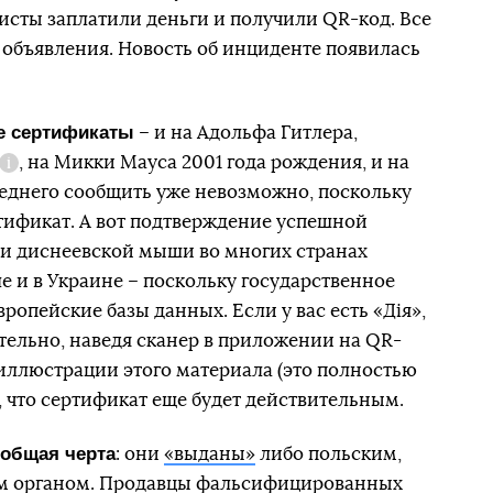
исты заплатили деньги и получили QR-код. Все
ы объявления. Новость об инциденте появилась
ие сертификаты
– и на Адольфа Гитлера,
, на Микки Мауса 2001 года рождения, и на
Справка
леднего сообщить уже невозможно, поскольку
тификат. А вот подтверждение успешной
 и диснеевской мыши во многих странах
ле и в Украине – поскольку государственное
ропейские базы данных. Если у вас есть «Дія»,
тельно, наведя сканер в приложении на QR-
иллюстрации этого материала (это полностью
, что сертификат еще будет действительным.
 общая черта
: они
«выданы»
либо польским,
м органом. Продавцы фальсифицированных