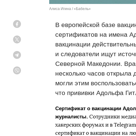
Алиса Игина / «Бабель»
В европейской базе вакц
Facebook
сертификатов на имена Ад
Twitter
вакцинации действительны
и следователи ищут источ
Telegram
Северной Македонии. Вра
несколько часов открыла 
Viber
могли этим воспользовать
что прививки Адольфа Гит
Сертификат о вакцинации Адо
журналисты.
Сотрудники медиа
хакерских форумах и в Telegram
сертификат о вакцинации на лю