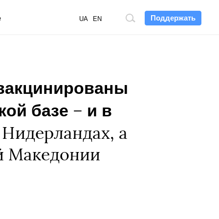
Поддержать
е
Поиск
UA
EN
по
сайту
 вакцинированы
кой базе
и в
–
Нидерландах, а
й Македонии