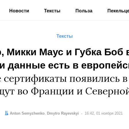
Новости
Тексты
Польза
Пекельц
Тексты
, Микки Маус и Губка Боб
ти данные есть в европейс
сертификаты появились в 
щут во Франции и Северно
Автор:
Редактор:
Anton Semyzhenko
Dmytro Rayevskyi
Дата:
16:42, 01 ноября 2021