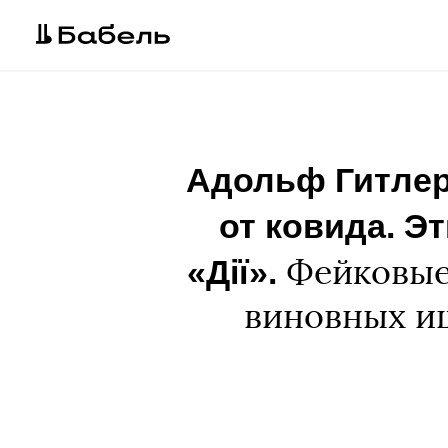
Адольф Гитлер
от ковида. Э
«Дії».
Фейковые 
виновных и