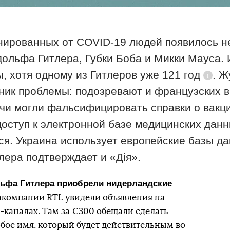
инированных от COVID-19 людей появилось н
ольфа Гитлера, Губки Боба и Микки Мауса.
, хотя одному из Гитлеров уже
121 год
. Ж
Спра
ник проблемы: подозревают и французских в
чи могли фальсифицировать справки о вакци
доступ к электронной базе медицинских да
ся. Украина использует европейские базы д
лера подтверждает и «Дія».
льфа Гитлера приобрели нидерландские
компании RTL увидели объявления на
-каналах. Там за €300 обещали сделать
бое имя, который будет действительным во