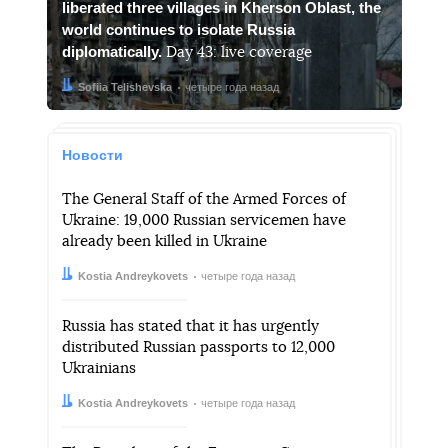
liberated three villages in Kherson Oblast, the
world continues to isolate Russia
diplomatically.
Day 43: live coverage
Автор:
Дата:
Sofiia Telishevska
четыре года назад
Новости
The General Staff of the Armed Forces of
Ukraine: 19,000 Russian servicemen have
already been killed in Ukraine
Автор:
Дата:
Kostia Andreykovets
четыре года назад
Russia has stated that it has urgently
distributed Russian passports to 12,000
Ukrainians
Автор:
Дата:
Kostia Andreykovets
четыре года назад