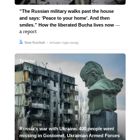
“The Russian military walks past the house
and says: ʼPeace to your home’. And then
smiles.” How the liberated Bucha lives now
―
a report
Автор:
Дата:
Stas Kozliuk
четыре года назад
Тексты
Russiaʼs war with Ukraine. 400 people went
missing in Gostomel, Ukrainian Armed Forces