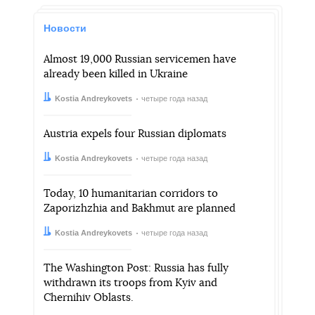
Новости
Almost 19,000 Russian servicemen have
already been killed in Ukraine
Автор:
Дата:
Kostia Andreykovets
четыре года назад
Austria expels four Russian diplomats
Автор:
Дата:
Kostia Andreykovets
четыре года назад
Today, 10 humanitarian corridors to
Zaporizhzhia and Bakhmut are planned
Автор:
Дата:
Kostia Andreykovets
четыре года назад
The Washington Post: Russia has fully
withdrawn its troops from Kyiv and
Chernihiv Oblasts.