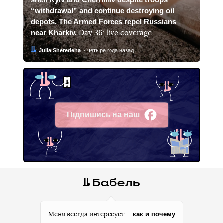
“withdrawal” and continue destroying oil
depots. The Armed Forces repel Russians
near Kharkiv.
Day 36: live coverage
Автор:
Дата:
Julia Sheredeha
четыре года назад
Підпишись на наш
Facebook
как и почему
Меня всегда интересует —