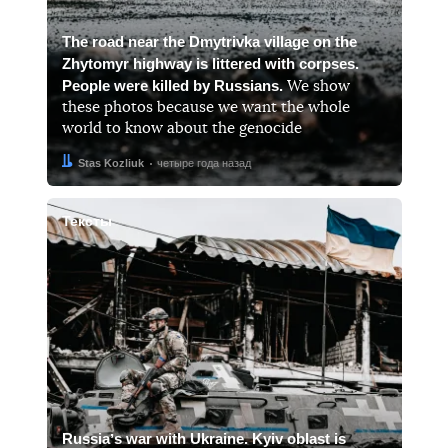
The road near the Dmytrivka village on the
Zhytomyr highway is littered with corpses.
People were killed by Russians.
We show
these photos because we want the whole
world to know about the genocide
Автор:
Дата:
Stas Kozliuk
четыре года назад
Тексты
Russiaʼs war with Ukraine. Kyiv oblast is