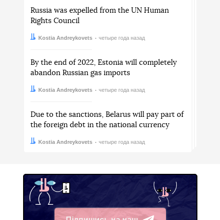
Russia was expelled from the UN Human
Rights Council
Автор:
Дата:
Kostia Andreykovets
четыре года назад
By the end of 2022, Estonia will completely
abandon Russian gas imports
Автор:
Дата:
Kostia Andreykovets
четыре года назад
Due to the sanctions, Belarus will pay part of
the foreign debt in the national currency
Автор:
Дата:
Kostia Andreykovets
четыре года назад
Підпишись на наш