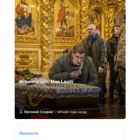
Тексты
In memoriam: Max Levin
Автор:
Дата:
Евгений Спирин
четыре года назад
Новости