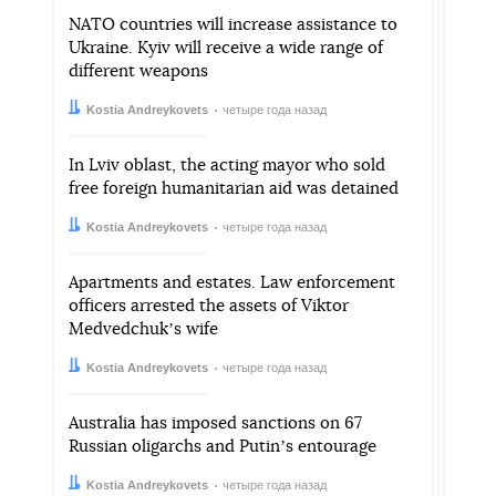
NATO countries will increase assistance to
Ukraine. Kyiv will receive a wide range of
different weapons
Автор:
Дата:
Kostia Andreykovets
четыре года назад
In Lviv oblast, the acting mayor who sold
free foreign humanitarian aid was detained
Автор:
Дата:
Kostia Andreykovets
четыре года назад
Apartments and estates. Law enforcement
officers arrested the assets of Viktor
Medvedchukʼs wife
Автор:
Дата:
Kostia Andreykovets
четыре года назад
Australia has imposed sanctions on 67
Russian oligarchs and Putinʼs entourage
Автор:
Дата:
Kostia Andreykovets
четыре года назад