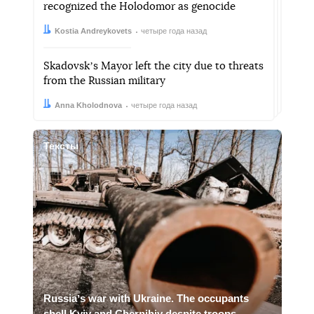
recognized the Holodomor as genocide
Автор:
Дата:
Kostia Andreykovets
четыре года назад
Skadovskʼs Mayor left the city due to threats
from the Russian military
Автор:
Дата:
Anna Kholodnova
четыре года назад
Тексты
Russiaʼs war with Ukraine. The occupants
shell Kyiv and Chernihiv despite troops