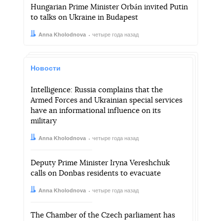
Hungarian Prime Minister Orbán invited Putin
to talks on Ukraine in Budapest
Автор:
Дата:
Anna Kholodnova
четыре года назад
Новости
Intelligence: Russia complains that the
Armed Forces and Ukrainian special services
have an informational influence on its
military
Автор:
Дата:
Anna Kholodnova
четыре года назад
Deputy Prime Minister Iryna Vereshchuk
calls on Donbas residents to evacuate
Автор:
Дата:
Anna Kholodnova
четыре года назад
The Chamber of the Czech parliament has