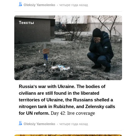
Автор:
Дата:
Oleksiy Yarmolenko
четыре года назад
Тексты
Russiaʼs war with Ukraine. The bodies of
civilians are still found in the liberated
territories of Ukraine, the Russians shelled a
nitrogen tank in Rubizhne, and Zelensky calls
for UN reform.
Day 42: live coverage
Автор:
Дата:
Oleksiy Yarmolenko
четыре года назад