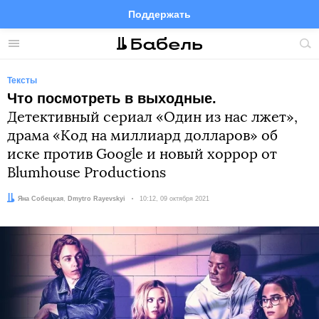
Поддержать
Facebook
Telegram
Twitter
Instagram
Меню
Пои
по
сай
Тексты
Что посмотреть в выходные.
Детективный сериал «Один из нас лжет»,
драма «Код на миллиард долларов» об
иске против Google и новый хоррор от
Blumhouse Productions
Автор:
Редактор:
Яна Собецкая
Dmytro Rayevskyi
Дата:
10:12, 09 октября 2021