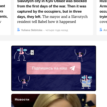
Slavutych city in Kyiv Oblast was blocked
Russ
ast
from the first days of the war. Then it was
Arme
ks
captured by the occupiers, but in three
occu
ents,
days, they left.
tryi
The mayor and a Slavutych
w
resident tell Babel how it happened
cove
Автор:
Дата:
Yuliana Skibitska
четыре года назад
Авто
Дата:
An
Підпишись на наш
Telegram
Новости