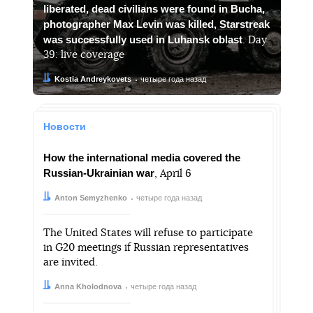
liberated, dead civilians were found in Bucha,
photographer Max Levin was killed, Starstreak
was successfully used in Luhansk oblast
. Day
39: live coverage
Автор:
Дата:
Kostia Andreykovets
четыре года назад
Новости
How the international media covered the
Russian-Ukrainian war
, April 6
Автор:
Дата:
Anton Semyzhenko
четыре года назад
The United States will refuse to participate
in G20 meetings if Russian representatives
are invited.
Автор:
Дата:
Anna Kholodnova
четыре года назад