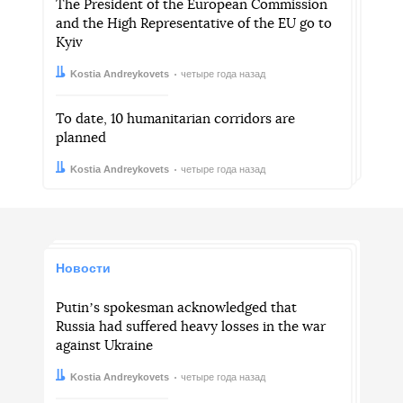
The President of the European Commission
and the High Representative of the EU go to
Kyiv
Автор:
Дата:
Kostia Andreykovets
четыре года назад
To date, 10 humanitarian corridors are
planned
Автор:
Дата:
Kostia Andreykovets
четыре года назад
Новости
Putinʼs spokesman acknowledged that
Russia had suffered heavy losses in the war
against Ukraine
Автор:
Дата:
Kostia Andreykovets
четыре года назад