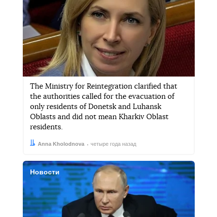
The Ministry for Reintegration clarified that
the authorities called for the evacuation of
only residents of Donetsk and Luhansk
Oblasts and did not mean Kharkiv Oblast
residents.
Автор:
Дата:
Anna Kholodnova
четыре года назад
Новости