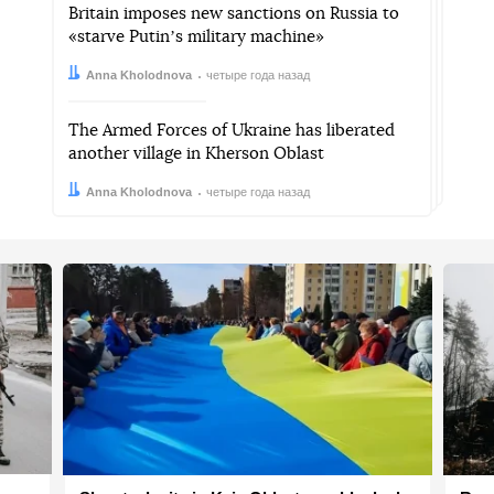
Britain imposes new sanctions on Russia to
«starve Putinʼs military machine»
Автор:
Дата:
Anna Kholodnova
четыре года назад
The Armed Forces of Ukraine has liberated
another village in Kherson Oblast
Автор:
Дата:
Anna Kholodnova
четыре года назад