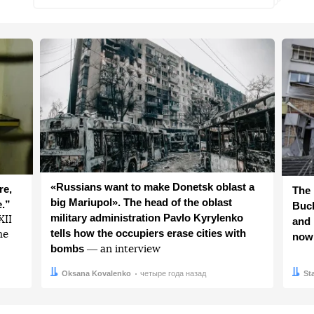
«Russians want to make Donetsk oblast a
re,
The 
big Mariupol». The head of the oblast
e.”
Buch
military administration Pavlo Kyrylenko
ХІІ
and 
tells how the occupiers erase cities with
he
now
bombs
― an interview
Автор:
Дата:
Oksana Kovalenko
четыре года назад
Авто
Дата:
St