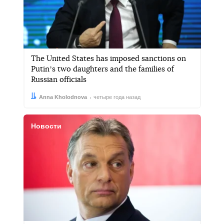
The United States has imposed sanctions on
Putinʼs two daughters and the families of
Russian officials
Автор:
Дата:
Anna Kholodnova
четыре года назад
Новости