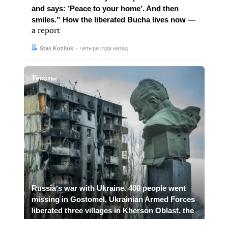
and says: ʼPeace to your home’. And then
smiles.” How the liberated Bucha lives now
―
a report
Автор:
Дата:
Stas Kozliuk
четыре года назад
Тексты
Russiaʼs war with Ukraine. 400 people went
missing in Gostomel, Ukrainian Armed Forces
liberated three villages in Kherson Oblast, the
world continues to isolate Russia