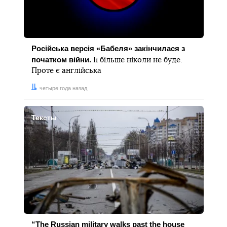
Російська версія «Бабеля» закінчилася з
початком війни.
Її більше ніколи не буде.
Проте є англійська
Дата:
четыре года назад
Тексты
“The Russian military walks past the house