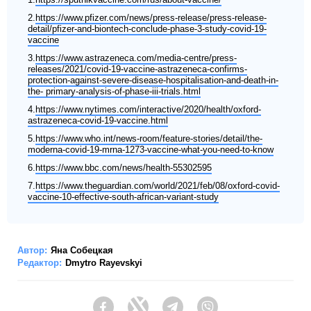
2.
https://www.pfizer.com/news/press-release/press-release-
detail/pfizer-and-biontech-conclude-phase-3-study-covid-19-
vaccine
3.
https://www.astrazeneca.com/media-centre/press-
releases/2021/covid-19-vaccine-astrazeneca-confirms-
protection-against-severe-disease-hospitalisation-and-death-in-
the- primary-analysis-of-phase-iii-trials.html
4.
https://www.nytimes.com/interactive/2020/health/oxford-
astrazeneca-covid-19-vaccine.html
5.
https://www.who.int/news-room/feature-stories/detail/the-
moderna-covid-19-mrna-1273-vaccine-what-you-need-to-know
6.
https://www.bbc.com/news/health-55302595
7.
https://www.theguardian.com/world/2021/feb/08/oxford-covid-
vaccine-10-effective-south-african-variant-study
Автор:
Яна Собецкая
Редактор:
Dmytro Rayevskyi