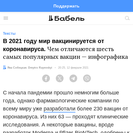
Поддержать
Facebook
Telegram
Twitter
Instagram
Меню
Пои
по
сай
Тексты
В 2021 году мир вакцинируется от
коронавируса.
Чем отличаются шесть
самых популярных вакцин — инфографика
Автор:
Редактор:
Яна Собецкая
Dmytro Rayevskyi
Дата:
20:25, 12 февраля 2021
Facebook
Twitter
Telegram
Viber
С начала пандемии прошло немногим больше
года, однако фармакологические компании по
всему миру уже
разработали
более 230 вакцин от
коронавируса. Из них 63 — проходят клинические
исследования. А некоторые вакцины, вроде
разработок Moderna и Pfizer-BioNTech, одобрены к