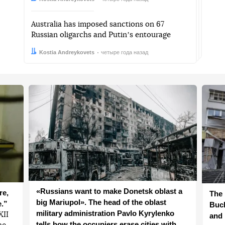
Australia has imposed sanctions on 67
Russian oligarchs and Putinʼs entourage
Автор:
Дата:
Kostia Andreykovets
четыре года назад
«Russians want to make Donetsk oblast a
re,
The 
big Mariupol». The head of the oblast
e.”
Buch
military administration Pavlo Kyrylenko
ХІІ
and 
tells how the occupiers erase cities with