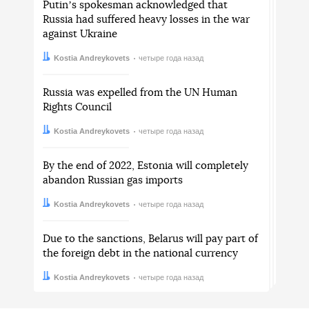
Putinʼs spokesman acknowledged that
Russia had suffered heavy losses in the war
against Ukraine
Автор:
Дата:
Kostia Andreykovets
четыре года назад
Russia was expelled from the UN Human
Rights Council
Автор:
Дата:
Kostia Andreykovets
четыре года назад
By the end of 2022, Estonia will completely
abandon Russian gas imports
Автор:
Дата:
Kostia Andreykovets
четыре года назад
Due to the sanctions, Belarus will pay part of
the foreign debt in the national currency
Автор:
Дата:
Kostia Andreykovets
четыре года назад