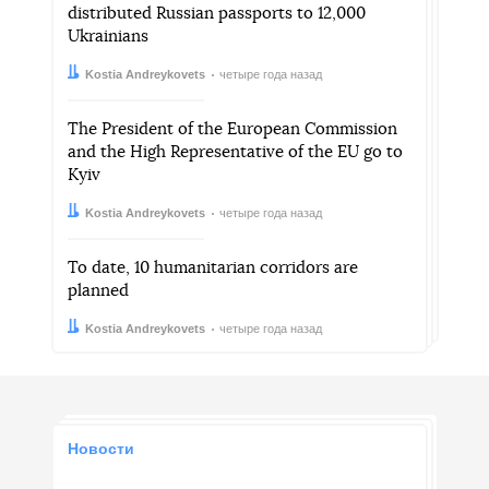
distributed Russian passports to 12,000
Ukrainians
Автор:
Дата:
Kostia Andreykovets
четыре года назад
The President of the European Commission
and the High Representative of the EU go to
Kyiv
Автор:
Дата:
Kostia Andreykovets
четыре года назад
To date, 10 humanitarian corridors are
planned
Автор:
Дата:
Kostia Andreykovets
четыре года назад
Новости