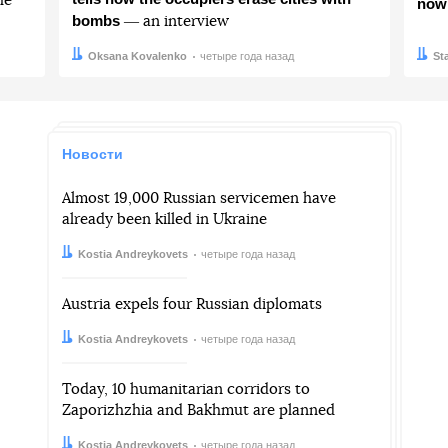
he
now
bombs
― an interview
Автор:
Дата:
Oksana Kovalenko
четыре года назад
Авто
Дата:
St
Новости
Almost 19,000 Russian servicemen have
already been killed in Ukraine
Автор:
Дата:
Kostia Andreykovets
четыре года назад
Austria expels four Russian diplomats
Автор:
Дата:
Kostia Andreykovets
четыре года назад
Today, 10 humanitarian corridors to
Zaporizhzhia and Bakhmut are planned
Автор:
Дата:
Kostia Andreykovets
четыре года назад