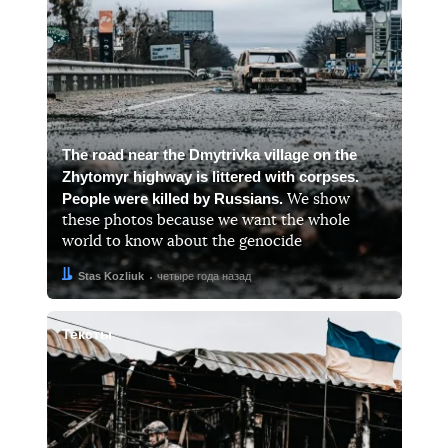
The road near the Dmytrivka village on the
Zhytomyr highway is littered with corpses.
People were killed by Russians.
We show
these photos because we want the whole
world to know about the genocide
Автор:
Дата:
Stas Kozliuk
четыре года назад
Тексты