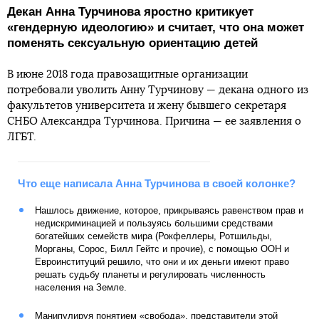
Декан Анна Турчинова яростно критикует
«гендерную идеологию» и считает, что она может
поменять сексуальную ориентацию детей
В июне 2018 года правозащитные организации
потребовали уволить Анну Турчинову — декана одного из
факультетов университета и жену бывшего секретаря
СНБО Александра Турчинова. Причина — ее заявления о
ЛГБТ.
Что еще написала Анна Турчинова в своей колонке?
Нашлось движение, которое, прикрываясь равенством прав и
недискриминацией и пользуясь большими средствами
богатейших семейств мира (Рокфеллеры, Ротшильды,
Морганы, Сорос, Билл Гейтс и прочие), с помощью ООН и
Евроинституций решило, что они и их деньги имеют право
решать судьбу планеты и регулировать численность
населения на Земле.
Манипулируя понятием «свобода», представители этой