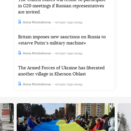
in G20 meetings if Russian representatives
are invited.
Автор:
Дата:
Anna Kholodnova
четыре года назад
Britain imposes new sanctions on Russia to
«starve Putinʼs military machine»
Автор:
Дата:
Anna Kholodnova
четыре года назад
The Armed Forces of Ukraine has liberated
another village in Kherson Oblast
Автор:
Дата:
Anna Kholodnova
четыре года назад