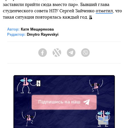
заставили прийти сюда вместо пар». Бывший глава
студенческого совета НПУ Сергей Зайченко
отметил
, что
такая ситуация повторялась каждый год.
Автор:
Катя Мещерякова
Редактор:
Dmytro Rayevskyi
Facebook
Twitter
Telegram
Viber
Підпишись на наш
Telegram