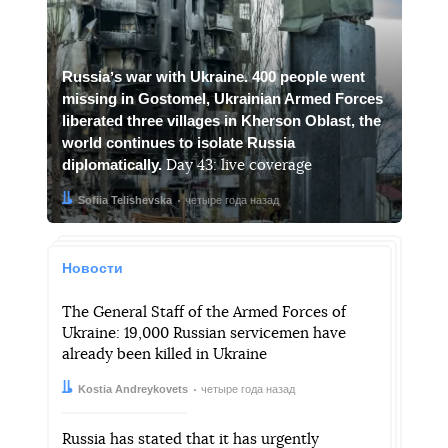
Russiaʼs war with Ukraine. 400 people went
missing in Gostomel, Ukrainian Armed Forces
liberated three villages in Kherson Oblast, the
world continues to isolate Russia
diplomatically.
Day 43: live coverage
Автор:
Дата:
Sofiia Telishevska
четыре года назад
Новости
The General Staff of the Armed Forces of
Ukraine: 19,000 Russian servicemen have
already been killed in Ukraine
Автор:
Дата:
Kostia Andreykovets
четыре года назад
Russia has stated that it has urgently