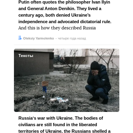
Putin often quotes the philosopher Ivan Ilyin
and General Anton Denikin. They lived a
century ago, both denied Ukraine’s
independence and advocated dictatorial rule.
And this is how they described Russia
Автор:
Дата:
Oleksiy Yarmolenko
четыре года назад
Тексты
Russiaʼs war with Ukraine. The bodies of
civilians are still found in the liberated
territories of Ukraine, the Russians shelled a