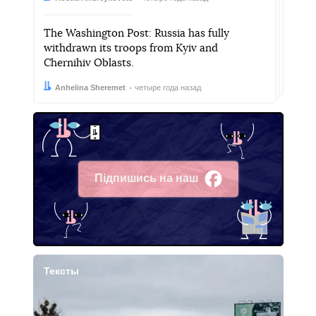
The Washington Post: Russia has fully
withdrawn its troops from Kyiv and
Chernihiv Oblasts.
Автор:
Дата:
Anhelina Sheremet
четыре года назад
Підпишись на наш
Facebook
Тексты