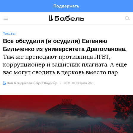
Поддержать
Facebook
Telegram
Twitter
Instagram
Меню
Пои
по
сай
Тексты
Все обсудили (и осудили) Евгению
Бильченко из университета Драгоманова.
Там же преподают противница ЛГБТ,
коррупционер и защитник плагиата. А еще
вас могут сводить в церковь вместо пар
Автор:
Редактор:
Катя Мещерякова
Dmytro Rayevskyi
Дата:
10:35, 02 февраля 2021