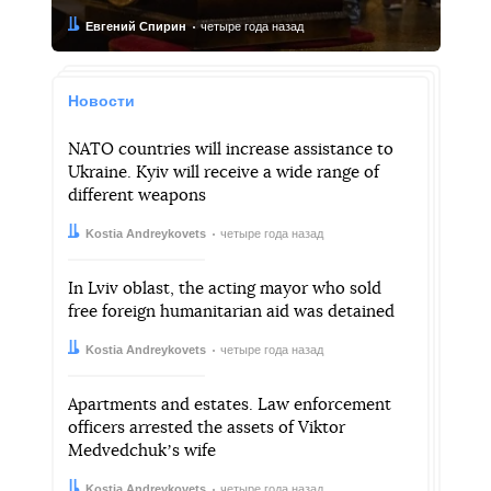
Автор:
Дата:
Евгений Спирин
четыре года назад
Новости
NATO countries will increase assistance to
Ukraine. Kyiv will receive a wide range of
different weapons
Автор:
Дата:
Kostia Andreykovets
четыре года назад
In Lviv oblast, the acting mayor who sold
free foreign humanitarian aid was detained
Автор:
Дата:
Kostia Andreykovets
четыре года назад
Apartments and estates. Law enforcement
officers arrested the assets of Viktor
Medvedchukʼs wife
Автор:
Дата:
Kostia Andreykovets
четыре года назад