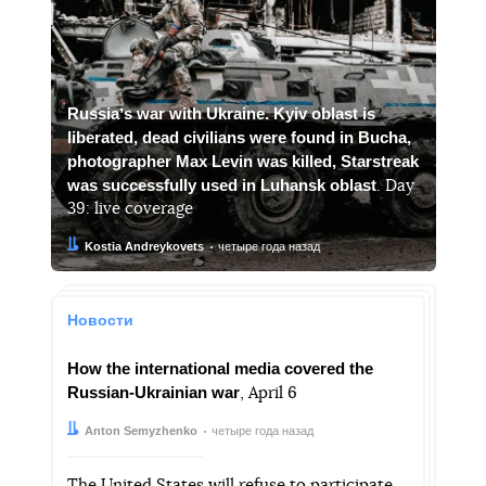
Russiaʼs war with Ukraine. Kyiv oblast is
liberated, dead civilians were found in Bucha,
photographer Max Levin was killed, Starstreak
was successfully used in Luhansk oblast
. Day
39: live coverage
Автор:
Дата:
Kostia Andreykovets
четыре года назад
Новости
How the international media covered the
Russian-Ukrainian war
, April 6
Автор:
Дата:
Anton Semyzhenko
четыре года назад
The United States will refuse to participate