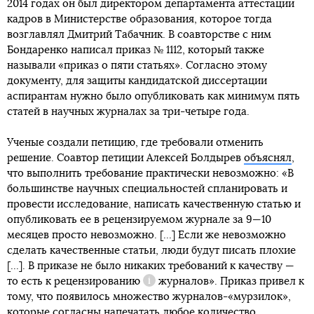
2014 годах он был директором департамента аттестации
кадров в Министерстве образования, которое тогда
возглавлял Дмитрий Табачник. В соавторстве с ним
Бондаренко написал приказ № 1112, который также
называли «приказ о пяти статьях». Согласно этому
документу, для защиты кандидатской диссертации
аспирантам нужно было опубликовать как минимум пять
статей в научных журналах за три-четыре года.
Ученые создали петицию, где требовали отменить
решение. Соавтор петиции Алексей Болдырев
объяснял
,
что выполнить требование практически невозможно: «В
большинстве научных специальностей спланировать и
провести исследование, написать качественную статью и
опубликовать ее в рецензируемом журнале за 9—10
месяцев просто невозможно. [...] Если же невозможно
сделать качественные статьи, люди будут писать плохие
[...]. В приказе не было никаких требований к качеству —
то есть к
рецензированию
журналов». Приказ привел к
Справка
тому, что появилось множество журналов-«мурзилок»,
которые согласны напечатать любое количество