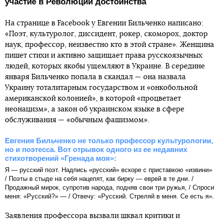
участие в Революции достоинства
На странице в Facebook у Евгении Бильченко написано:
«Поэт, культуролог, диссидент, рокер, скоморох, доктор
наук, профессор, неизвестно кто в этой стране». Женщина
пишет стихи и активно защищает права русскоязычных
людей, которых якобы ущемляют в Украине. В середине
января Бильченко попала в скандал — она назвала
Украину тоталитарным государством и «онкобольной
американской колонией», в которой «процветает
неонацизм», а закон об украинском языке в сфере
обслуживания — «обычным фашизмом».
Евгения Бильченко не только профессор культурологии,
но и поэтесса. Вот отрывок одного из ее недавних
стихотворений «Гренада моя»:
Я — русский поэт. Надпись «русский» вскоре с приставкою «извини»
/ Поэты в стыде на себя нацепят, как бирку — еврей в те дни. /
Продажный мирок, супротив народа, подняв свои три ружья, / Спроси
меня: «Русский?» — / Отвечу: «Русский. Стреляй в меня. Се есть я».
Заявления профессора вызвали шквал критики и