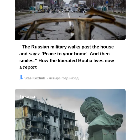
“The Russian military walks past the house
and says: ʼPeace to your home’. And then
smiles.” How the liberated Bucha lives now
―
a report
Автор:
Дата:
Stas Kozliuk
четыре года назад
Тексты