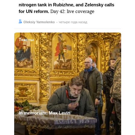
nitrogen tank in Rubizhne, and Zelensky calls
for UN reform.
Day 42: live coverage
Автор:
Дата:
Oleksiy Yarmolenko
четыре года назад
Тексты
In memoriam: Max Levin