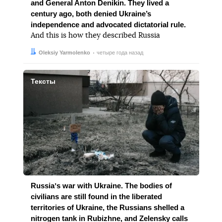
and General Anton Denikin. They lived a
century ago, both denied Ukraine’s
independence and advocated dictatorial rule.
And this is how they described Russia
Автор:
Дата:
Oleksiy Yarmolenko
четыре года назад
Тексты
Russiaʼs war with Ukraine. The bodies of
civilians are still found in the liberated
territories of Ukraine, the Russians shelled a
nitrogen tank in Rubizhne, and Zelensky calls