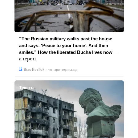
“The Russian military walks past the house
and says: ʼPeace to your home’. And then
smiles.” How the liberated Bucha lives now
―
a report
Автор:
Дата:
Stas Kozliuk
четыре года назад
Тексты