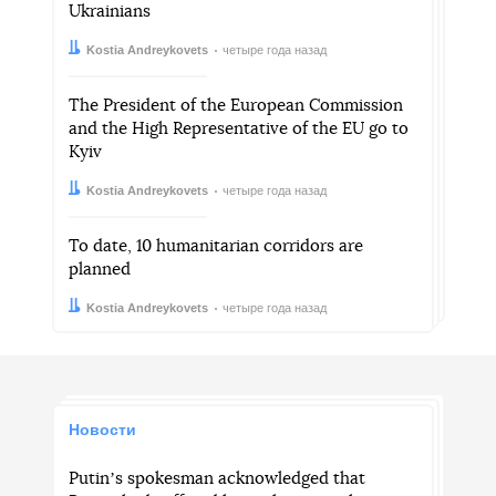
Ukrainians
Автор:
Дата:
Kostia Andreykovets
четыре года назад
The President of the European Commission
and the High Representative of the EU go to
Kyiv
Автор:
Дата:
Kostia Andreykovets
четыре года назад
To date, 10 humanitarian corridors are
planned
Автор:
Дата:
Kostia Andreykovets
четыре года назад
Новости
Putinʼs spokesman acknowledged that