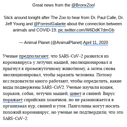
Great news from the
@BronxZoo
!
Stick around tonight after The Zoo to hear from Dr. Paul Calle, Dr.
Jeff Young and
@ForrestGalante
about the connection between
animals and COVID-19.
pic.twitter.com/W6DdK7dmGb
— Animal Planet (@AnimalPlanet)
April 11, 2020
Ученые
предполагают
, что SARS-CoV-2 развился из
коронавируса у летучих мышей, эволюционировал и
прыгнул к промежуточному животному, а затем снова
эволюционировал, чтобы заразить человека. Потому
исследователи много работают, чтобы определить, какие
виды подвержены SARS-CoV2. Ученые изучали кошек,
хорьков, собак, летучих мышей,
цивет
и свиней. Вирус
поражает
сирийских хомячков, но не размножается в
организмах кур, свиней и уток. Панголины могут носить
похожий коронавирус, но ученые не подтвердили, что это
SARS-CoV-2.