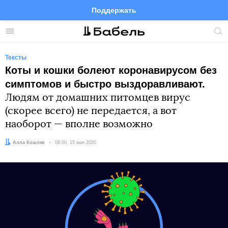
Поддержать
Facebook
Telegram
Twitter
Instagram
Меню
Пои
по
сай
Тексты
Коты и кошки болеют коронавирусом без
симптомов и быстро выздоравливают.
Людям от домашних питомцев вирус
(скорее всего) не передается, а вот
наоборот — вполне возможно
Автор:
Алла Кошляк
Дата:
08:00, 15 мая 2020