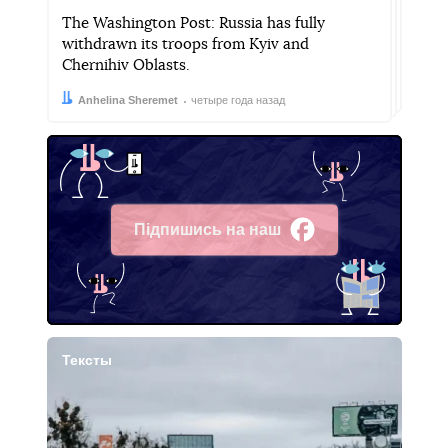
The Washington Post: Russia has fully
withdrawn its troops from Kyiv and
Chernihiv Oblasts.
Автор:
Дата:
Anhelina Sheremet
четыре года назад
Підпишись на наш
Facebook
Тексты