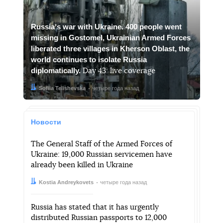
Russiaʼs war with Ukraine. 400 people went
missing in Gostomel, Ukrainian Armed Forces
liberated three villages in Kherson Oblast, the
world continues to isolate Russia
diplomatically.
Day 43: live coverage
Автор:
Дата:
Sofiia Telishevska
четыре года назад
Новости
The General Staff of the Armed Forces of
Ukraine: 19,000 Russian servicemen have
already been killed in Ukraine
Автор:
Дата:
Kostia Andreykovets
четыре года назад
Russia has stated that it has urgently
distributed Russian passports to 12,000