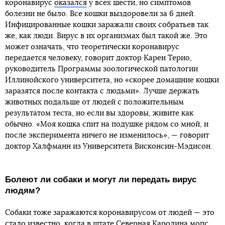
коронавирус
оказался
у всех шести, но симптомов
болезни не было. Все кошки выздоровели за 6 дней.
Инфицированные кошки заражали своих собратьев так
же, как люди. Вирус в их организмах был такой же. Это
может означать, что теоретически коронавирус
передается человеку, говорит доктор Карен Терио,
руководитель Программы зоологической патологии
Иллинойского университета, но «скорее домашние кошки
заразятся после контакта с людьми». Лучше держать
животных подальше от людей с положительным
результатом теста, но если вы здоровы, живите как
обычно. «Моя кошка спит на подушке рядом со мной, и
после эксперимента ничего не изменилось», — говорит
доктор Халфманн из Университета Висконсин-Мэдисон.
Болеют ли собаки и могут ли передать вирус
людям?
Собаки тоже заражаются коронавирусом от людей — это
стало известно, когда в штате Северная Каролина мопс