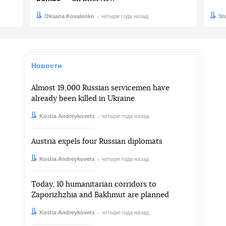
Автор:
Дата:
Oksana Kovalenko
четыре года назад
Авто
Дата:
St
Новости
Almost 19,000 Russian servicemen have
already been killed in Ukraine
Автор:
Дата:
Kostia Andreykovets
четыре года назад
Austria expels four Russian diplomats
Автор:
Дата:
Kostia Andreykovets
четыре года назад
Today, 10 humanitarian corridors to
Zaporizhzhia and Bakhmut are planned
Автор:
Дата:
Kostia Andreykovets
четыре года назад