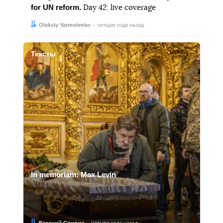
for UN reform.
Day 42: live coverage
Автор:
Дата:
Oleksiy Yarmolenko
четыре года назад
Тексты
In memoriam: Max Levin