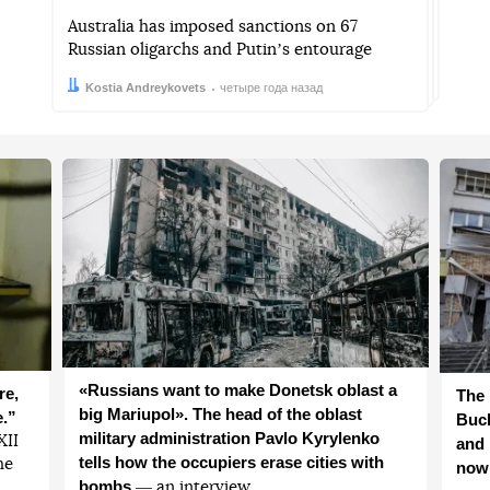
Australia has imposed sanctions on 67
Russian oligarchs and Putinʼs entourage
Автор:
Дата:
Kostia Andreykovets
четыре года назад
«Russians want to make Donetsk oblast a
re,
The 
big Mariupol». The head of the oblast
e.”
Buch
military administration Pavlo Kyrylenko
ХІІ
and 
tells how the occupiers erase cities with
he
now
bombs
― an interview