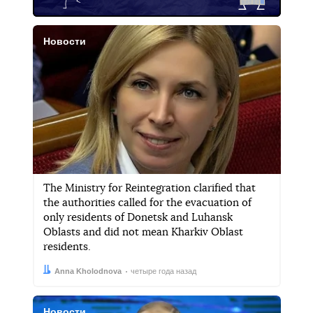
Новости
The Ministry for Reintegration clarified that
the authorities called for the evacuation of
only residents of Donetsk and Luhansk
Oblasts and did not mean Kharkiv Oblast
residents.
Автор:
Дата:
Anna Kholodnova
четыре года назад
Новости