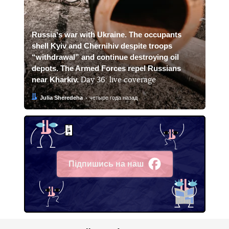
Russiaʼs war with Ukraine. The occupants
shell Kyiv and Chernihiv despite troops
“withdrawal” and continue destroying oil
depots. The Armed Forces repel Russians
near Kharkiv.
Day 36: live coverage
Автор:
Дата:
Julia Sheredeha
четыре года назад
Підпишись на наш
Facebook