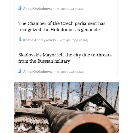
Автор:
Дата:
Anna Kholodnova
четыре года назад
The Chamber of the Czech parliament has
recognized the Holodomor as genocide
Автор:
Дата:
Kostia Andreykovets
четыре года назад
Skadovskʼs Mayor left the city due to threats
from the Russian military
Автор:
Дата:
Anna Kholodnova
четыре года назад
Тексты