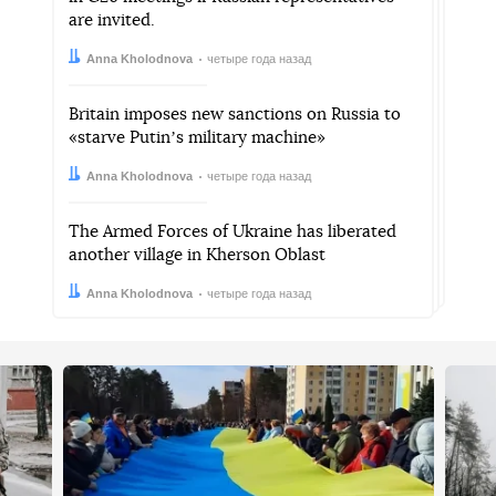
are invited.
Автор:
Дата:
Anna Kholodnova
четыре года назад
Britain imposes new sanctions on Russia to
«starve Putinʼs military machine»
Автор:
Дата:
Anna Kholodnova
четыре года назад
The Armed Forces of Ukraine has liberated
another village in Kherson Oblast
Автор:
Дата:
Anna Kholodnova
четыре года назад