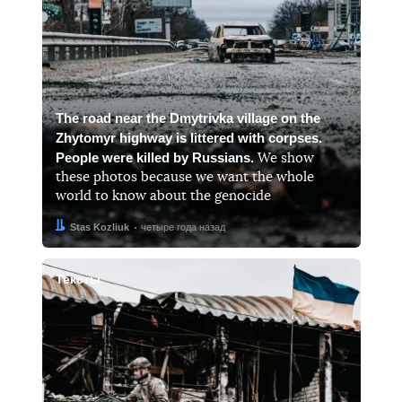
The road near the Dmytrivka village on the
Zhytomyr highway is littered with corpses.
People were killed by Russians.
We show
these photos because we want the whole
world to know about the genocide
Автор:
Дата:
Stas Kozliuk
четыре года назад
Тексты