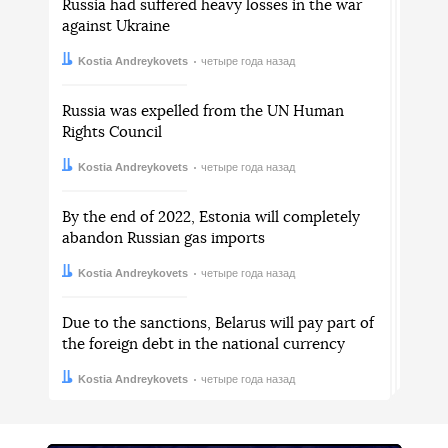
Russia had suffered heavy losses in the war
against Ukraine
Автор:
Дата:
Kostia Andreykovets
четыре года назад
Russia was expelled from the UN Human
Rights Council
Автор:
Дата:
Kostia Andreykovets
четыре года назад
By the end of 2022, Estonia will completely
abandon Russian gas imports
Автор:
Дата:
Kostia Andreykovets
четыре года назад
Due to the sanctions, Belarus will pay part of
the foreign debt in the national currency
Автор:
Дата:
Kostia Andreykovets
четыре года назад