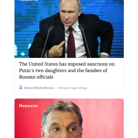
The United States has imposed sanctions on
Putinʼs two daughters and the families of
Russian officials
Автор:
Дата:
Anna Kholodnova
четыре года назад
Новости