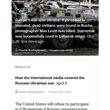
Russiaʼs war with Ukraine. Kyiv oblast is
liberated, dead civilians were found in Bucha,
photographer Max Levin was killed, Starstreak
was successfully used in Luhansk oblast
. Day
39: live coverage
Автор:
Дата:
Kostia Andreykovets
четыре года назад
Новости
How the international media covered the
Russian-Ukrainian war
, April 6
Автор:
Дата:
Anton Semyzhenko
четыре года назад
The United States will refuse to participate
in G20 meetings if Russian representatives