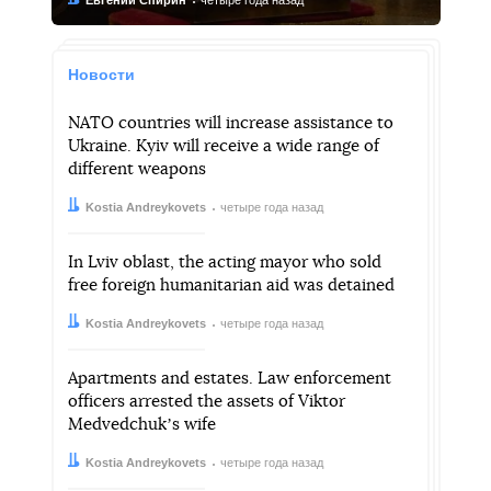
Автор:
Дата:
Евгений Спирин
четыре года назад
Новости
NATO countries will increase assistance to
Ukraine. Kyiv will receive a wide range of
different weapons
Автор:
Дата:
Kostia Andreykovets
четыре года назад
In Lviv oblast, the acting mayor who sold
free foreign humanitarian aid was detained
Автор:
Дата:
Kostia Andreykovets
четыре года назад
Apartments and estates. Law enforcement
officers arrested the assets of Viktor
Medvedchukʼs wife
Автор:
Дата:
Kostia Andreykovets
четыре года назад