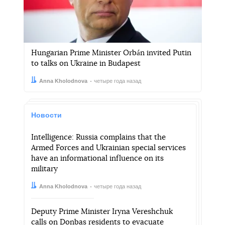
Hungarian Prime Minister Orbán invited Putin
to talks on Ukraine in Budapest
Автор:
Дата:
Anna Kholodnova
четыре года назад
Новости
Intelligence: Russia complains that the
Armed Forces and Ukrainian special services
have an informational influence on its
military
Автор:
Дата:
Anna Kholodnova
четыре года назад
Deputy Prime Minister Iryna Vereshchuk
calls on Donbas residents to evacuate