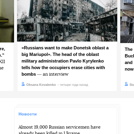
«Russians want to make Donetsk oblast a
re,
The 
big Mariupol». The head of the oblast
e.”
Buch
military administration Pavlo Kyrylenko
ХІІ
and 
tells how the occupiers erase cities with
he
now
bombs
― an interview
Автор:
Дата:
Oksana Kovalenko
четыре года назад
Авто
Дата:
St
Новости
Almost 19,000 Russian servicemen have
already been killed in Ukraine