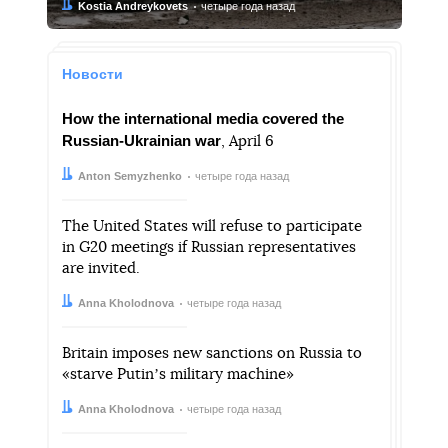
Автор:
Дата:
Kostia Andreykovets
четыре года назад
Новости
How the international media covered the
Russian-Ukrainian war
, April 6
Автор:
Дата:
Anton Semyzhenko
четыре года назад
The United States will refuse to participate
in G20 meetings if Russian representatives
are invited.
Автор:
Дата:
Anna Kholodnova
четыре года назад
Britain imposes new sanctions on Russia to
«starve Putinʼs military machine»
Автор:
Дата:
Anna Kholodnova
четыре года назад