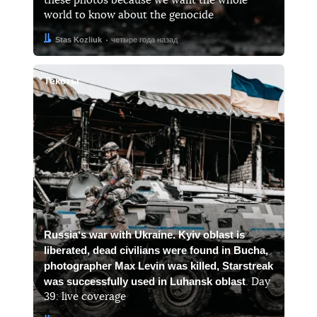
these photos because we want the whole
world to know about the genocide
Автор:
Дата:
Stas Kozliuk
четыре года назад
Тексты
Russiaʼs war with Ukraine. Kyiv oblast is
liberated, dead civilians were found in Bucha,
photographer Max Levin was killed, Starstreak
was successfully used in Luhansk oblast
. Day
39: live coverage