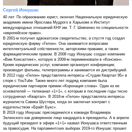
Сергей Ионушас
40 лет. По образованию юрист, окончил Национальную юридическую
академию имени Ярослава Мудрого в Харькове и Институт
международных отношений КНУ им. Т. Г. Шевченко по специальности
«европейское право».
В 2001-м получил адвокатское свидетельство, а спустя год создал
юридическую фирму «Гелон». Она занимается вопросами
интеллектуальной собственности, авторскими правами, а также
фармацевтическим правом. В 2008 году Ионушас создал компанию
«Вим Консалтинг», которую в 2009-м переименовали в «Консион».
Кроме юридических услуг, компания организует конференции,
производит фильмы, телепрограммы и занимается их дистрибуцией.
В 2012 году «Гелон» представляла интересы «Студии Квартал 95» в
споре с YouTube. Также много лет подряд компания была
юридическим партнером премии «Коронация слова». Один из ее
основателей — телеканал «1+1», с которым в последние годы тесно
сотрудничал «Квартал». В 2018-м «Гелон» представляла интересы
журналиста Савика Шустера, когда он заключал контракт с
издательством «Брайт Букс».
В 2019 году Ионушас присоединился к команде Владимира
Зеленского как доверенное лицо кандидата в президенты. А в апреле
будущий президент в эфире «1+1» назвал Ионушаса ответственным
за правосудие. На парламентских выборах 2019-го Ионушас прошел