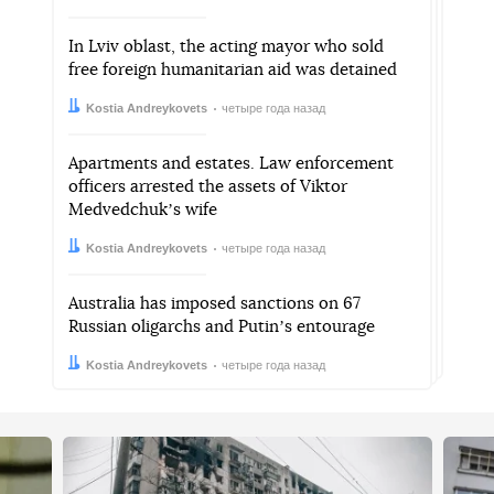
In Lviv oblast, the acting mayor who sold
free foreign humanitarian aid was detained
Автор:
Дата:
Kostia Andreykovets
четыре года назад
Apartments and estates. Law enforcement
officers arrested the assets of Viktor
Medvedchukʼs wife
Автор:
Дата:
Kostia Andreykovets
четыре года назад
Australia has imposed sanctions on 67
Russian oligarchs and Putinʼs entourage
Автор:
Дата:
Kostia Andreykovets
четыре года назад