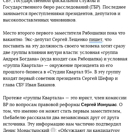
СБУ, Государственной фискальной службы и
Государственного бюро расследований (ГБР). Последнее
занимается преступлениями президентов, депутатов и
высокопоставленных чиновников.
Место второго первого заместителя Рябошапки пока что
вакантно. Экс-депутат Сергей Лещенко
пишет
, что
поставить на эту должность своего человека хотят сразу
две группы влияния внутри власти: условная «группа
Андрея Богдана» (куда входит сам Рябошапка) и условная
«группа Квартала» — окружение президента из его
прошлого бизнеса в «Студии Квартал 95». В эту группу
входят первый советник президента Сергей Шефир и
глава СБУ Иван Баканов.
Протеже «группы Квартала» — это юрист, член комиссии
Сергей Ионушас
ВР по вопросам правовой реформы
. О
том, что именно он может стать первым заместителем,
theБабелю рассказали два независимых друг от друга
источника. Эту информацию нам частично подтвердил
Денис Монастырский
: «Обсуждают ли кандидатуру