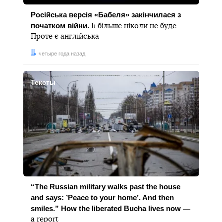
Російська версія «Бабеля» закінчилася з
початком війни.
Її більше ніколи не буде.
Проте є англійська
Дата:
четыре года назад
Тексты
“The Russian military walks past the house
and says: ʼPeace to your home’. And then
smiles.” How the liberated Bucha lives now
―
a report