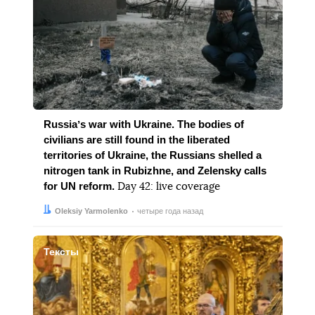
Russiaʼs war with Ukraine. The bodies of
civilians are still found in the liberated
territories of Ukraine, the Russians shelled a
nitrogen tank in Rubizhne, and Zelensky calls
for UN reform.
Day 42: live coverage
Автор:
Дата:
Oleksiy Yarmolenko
четыре года назад
Тексты