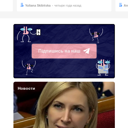
Автор:
Дата:
Yuliana Skibitska
четыре года назад
Авто
Дата:
An
Підпишись на наш
Telegram
Новости