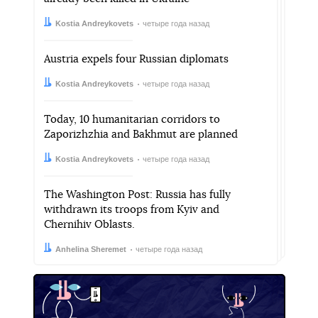
Автор:
Дата:
Kostia Andreykovets
четыре года назад
Austria expels four Russian diplomats
Автор:
Дата:
Kostia Andreykovets
четыре года назад
Today, 10 humanitarian corridors to
Zaporizhzhia and Bakhmut are planned
Автор:
Дата:
Kostia Andreykovets
четыре года назад
The Washington Post: Russia has fully
withdrawn its troops from Kyiv and
Chernihiv Oblasts.
Автор:
Дата:
Anhelina Sheremet
четыре года назад