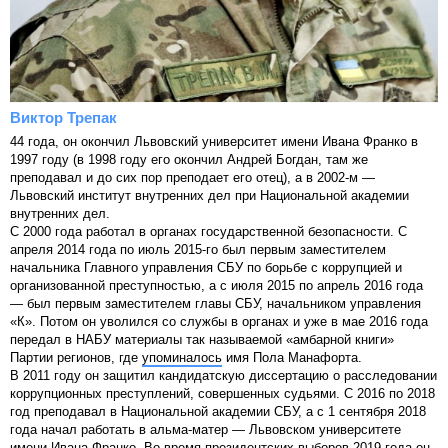
Виктор Трепак
44 года, он окончил Львовский университет имени Ивана Франко в
1997 году (в 1998 году его окончил Андрей Богдан, там же
преподавал и до сих пор преподает его отец), а в 2002-м —
Львовский институт внутренних дел при Национальной академии
внутренних дел.
С 2000 года работал в органах государственной безопасности. С
апреля 2014 года по июль 2015-го был первым заместителем
начальника Главного управления СБУ по борьбе с коррупцией и
организованной преступностью, а с июля 2015 по апрель 2016 года
— был первым заместителем главы СБУ, начальником управления
«К». Потом он уволился со службы в органах и уже в мае 2016 года
передал в НАБУ материалы так называемой «амбарной книги»
Партии регионов, где
упоминалось
имя Пола Манафорта.
В 2011 году он защитил кандидатскую диссертацию о расследовании
коррупционных преступлений, совершенных судьями. С 2016 по 2018
год преподавал в Национальной академии СБУ, а с 1 сентября 2018
года начал работать в альма-матер — Львовском университете
имени Ивана Франко. Во время президентских выборов 2019 года он