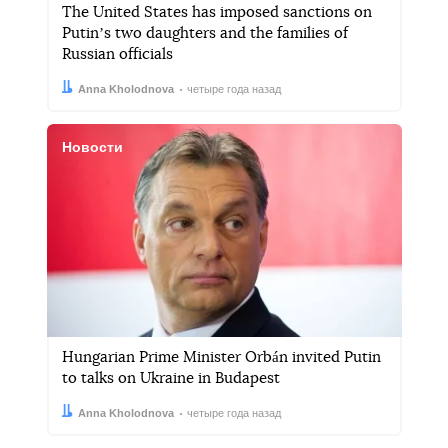
The United States has imposed sanctions on
Putinʼs two daughters and the families of
Russian officials
Автор:
Дата:
Anna Kholodnova
четыре года назад
Новости
Hungarian Prime Minister Orbán invited Putin
to talks on Ukraine in Budapest
Автор:
Дата:
Anna Kholodnova
четыре года назад