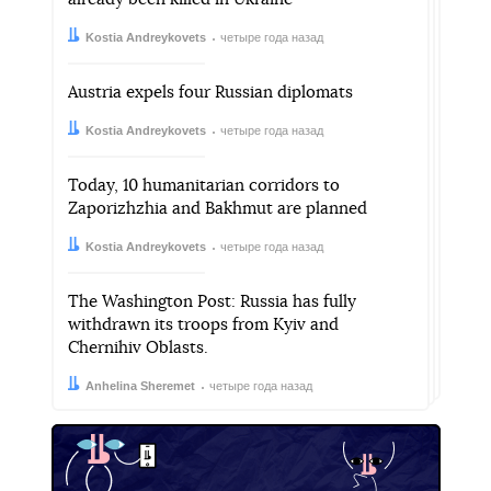
Автор:
Дата:
Kostia Andreykovets
четыре года назад
Austria expels four Russian diplomats
Автор:
Дата:
Kostia Andreykovets
четыре года назад
Today, 10 humanitarian corridors to
Zaporizhzhia and Bakhmut are planned
Автор:
Дата:
Kostia Andreykovets
четыре года назад
The Washington Post: Russia has fully
withdrawn its troops from Kyiv and
Chernihiv Oblasts.
Автор:
Дата:
Anhelina Sheremet
четыре года назад