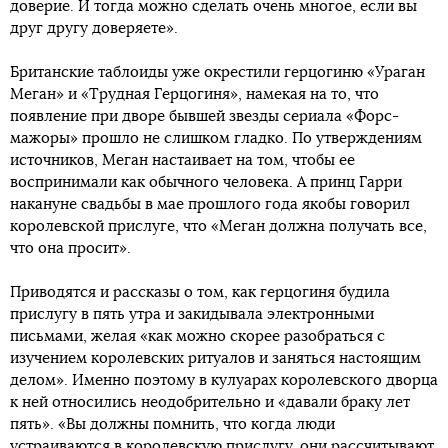
доверие. И тогда можно сделать очень многое, если вы
друг другу доверяете».
Британские таблоиды уже окрестили герцогиню «Ураган
Меган» и «Трудная Герцогиня», намекая на то, что
появление при дворе бывшей звезды сериала «Форс-
мажоры» прошло не слишком гладко. По утверждениям
источников, Меган настаивает на том, чтобы ее
воспринимали как обычного человека. А принц Гарри
накануне свадьбы в мае прошлого года якобы говорил
королевской прислуге, что «Меган должна получать все,
что она просит».
Приводятся и рассказы о том, как герцогиня будила
прислугу в пять утра и закидывала электронными
письмами, желая «как можно скорее разобраться с
изучением королевских ритуалов и заняться настоящим
делом». Именно поэтому в кулуарах королевского дворца
к ней относились неодобрительно и «давали браку лет
пять». «Вы должны помнить, что когда люди
устраиваются в королевскую прислугу, они рассчитывают,