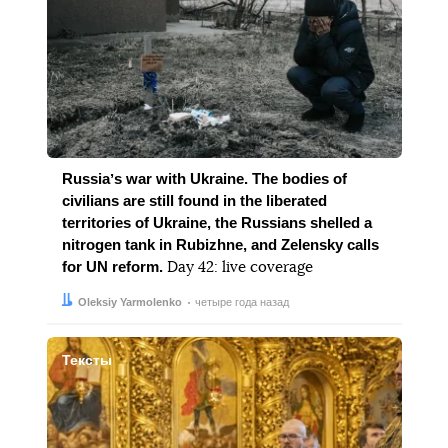
Russiaʼs war with Ukraine. The bodies of
civilians are still found in the liberated
territories of Ukraine, the Russians shelled a
nitrogen tank in Rubizhne, and Zelensky calls
for UN reform.
Day 42: live coverage
Автор:
Дата:
Oleksiy Yarmolenko
четыре года назад
Тексты