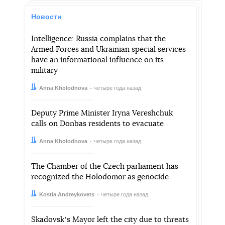
Новости
Intelligence: Russia complains that the
Armed Forces and Ukrainian special services
have an informational influence on its
military
Автор:
Дата:
Anna Kholodnova
четыре года назад
Deputy Prime Minister Iryna Vereshchuk
calls on Donbas residents to evacuate
Автор:
Дата:
Anna Kholodnova
четыре года назад
The Chamber of the Czech parliament has
recognized the Holodomor as genocide
Автор:
Дата:
Kostia Andreykovets
четыре года назад
Skadovskʼs Mayor left the city due to threats