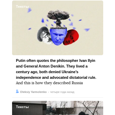
Тексты
Putin often quotes the philosopher Ivan Ilyin
and General Anton Denikin. They lived a
century ago, both denied Ukraine’s
independence and advocated dictatorial rule.
And this is how they described Russia
Автор:
Дата:
Oleksiy Yarmolenko
четыре года назад
Тексты