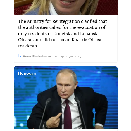
The Ministry for Reintegration clarified that
the authorities called for the evacuation of
only residents of Donetsk and Luhansk
Oblasts and did not mean Kharkiv Oblast
residents.
Автор:
Дата:
Anna Kholodnova
четыре года назад
Новости