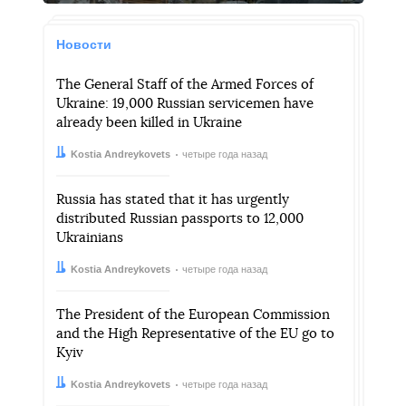
Новости
The General Staff of the Armed Forces of
Ukraine: 19,000 Russian servicemen have
already been killed in Ukraine
Автор:
Дата:
Kostia Andreykovets
четыре года назад
Russia has stated that it has urgently
distributed Russian passports to 12,000
Ukrainians
Автор:
Дата:
Kostia Andreykovets
четыре года назад
The President of the European Commission
and the High Representative of the EU go to
Kyiv
Автор:
Дата:
Kostia Andreykovets
четыре года назад