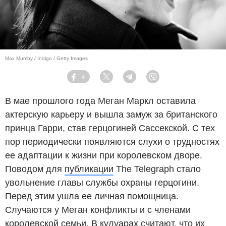
Max Mumby / Indigo / Getty Images
4
Facebook
Twitter
Telegram
Viber
В мае прошлого года Меган Маркл оставила
актерскую карьеру и вышла замуж за британского
принца Гарри, став герцогиней Сассекской. С тех
пор периодически появляются слухи о трудностях
ее адаптации к жизни при королевском дворе.
Поводом для
публикации
The Telegraph стало
увольнение главы службы охраны герцогини.
Перед этим ушла ее личная помощница.
Случаются у Меган конфликты и с членами
королевской семьи. В кулуарах считают, что их