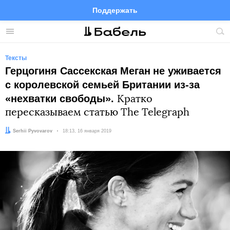
Поддержать
Facebook
Telegram
Twitter
Instagram
Меню
Пои
по
сай
Тексты
Герцогиня Сассекская
Меган
не уживается
с королевской семьей Британии из-за
«нехватки свободы».
Кратко
пересказываем статью The Telegraph
Автор:
Serhii Pyvovarov
Дата:
18:13, 16 января 2019