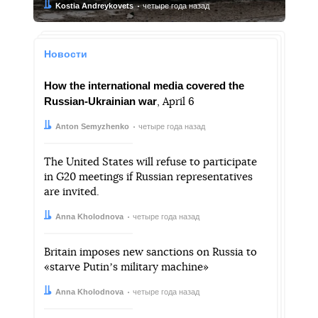
Автор:
Дата:
Kostia Andreykovets
четыре года назад
Новости
How the international media covered the
Russian-Ukrainian war
, April 6
Автор:
Дата:
Anton Semyzhenko
четыре года назад
The United States will refuse to participate
in G20 meetings if Russian representatives
are invited.
Автор:
Дата:
Anna Kholodnova
четыре года назад
Britain imposes new sanctions on Russia to
«starve Putinʼs military machine»
Автор:
Дата:
Anna Kholodnova
четыре года назад