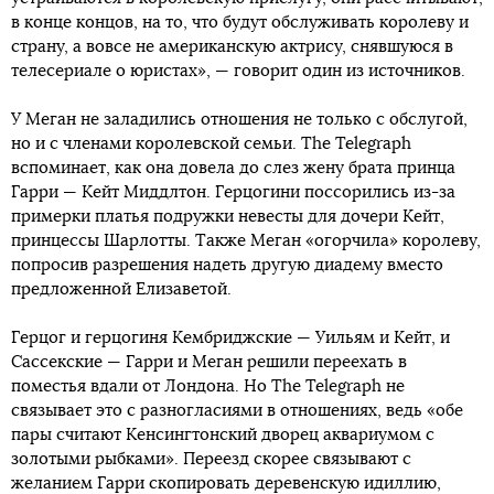
в конце концов, на то, что будут обслуживать королеву и
страну, а вовсе не американскую актрису, снявшуюся в
телесериале о юристах», — говорит один из источников.
У Меган не заладились отношения не только с обслугой,
но и с членами королевской семьи. The Telegraph
вспоминает, как она довела до слез жену брата принца
Гарри — Кейт Миддлтон. Герцогини поссорились из-за
примерки платья подружки невесты для дочери Кейт,
принцессы Шарлотты. Также Меган «огорчила» королеву,
попросив разрешения надеть другую диадему вместо
предложенной Елизаветой.
Герцог и герцогиня Кембриджские — Уильям и Кейт, и
Сассекские — Гарри и Меган решили переехать в
поместья вдали от Лондона. Но The Telegraph не
связывает это с разногласиями в отношениях, ведь «обе
пары считают Кенсингтонский дворец аквариумом с
золотыми рыбками». Переезд скорее связывают с
желанием Гарри скопировать деревенскую идиллию,