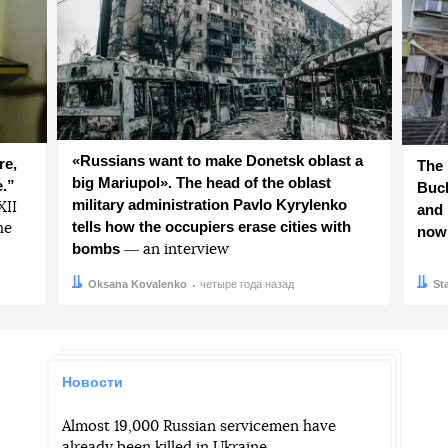
«Russians want to make Donetsk oblast a
re,
The 
big Mariupol». The head of the oblast
e.”
Buch
military administration Pavlo Kyrylenko
ХІІ
and 
tells how the occupiers erase cities with
he
now
bombs
― an interview
Автор:
Дата:
Oksana Kovalenko
четыре года назад
Авто
Дата:
St
Новости
Almost 19,000 Russian servicemen have
already been killed in Ukraine