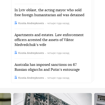
In Lviv oblast, the acting mayor who sold
free foreign humanitarian aid was detained
Автор:
Дата:
Kostia Andreykovets
четыре года назад
Apartments and estates. Law enforcement
officers arrested the assets of Viktor
Medvedchukʼs wife
Автор:
Дата:
Kostia Andreykovets
четыре года назад
Australia has imposed sanctions on 67
Russian oligarchs and Putinʼs entourage
Автор:
Дата:
Kostia Andreykovets
четыре года назад