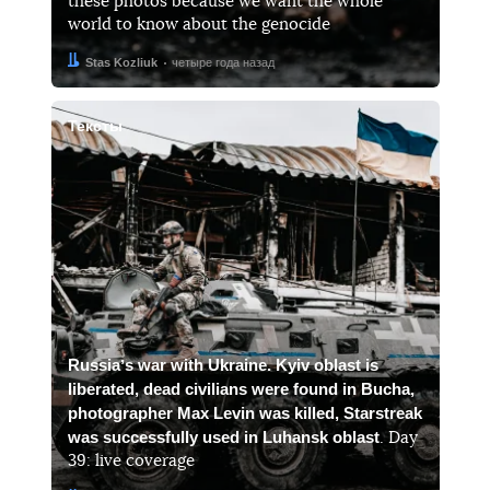
these photos because we want the whole
world to know about the genocide
Автор:
Дата:
Stas Kozliuk
четыре года назад
Тексты
Russiaʼs war with Ukraine. Kyiv oblast is
liberated, dead civilians were found in Bucha,
photographer Max Levin was killed, Starstreak
was successfully used in Luhansk oblast
. Day
39: live coverage