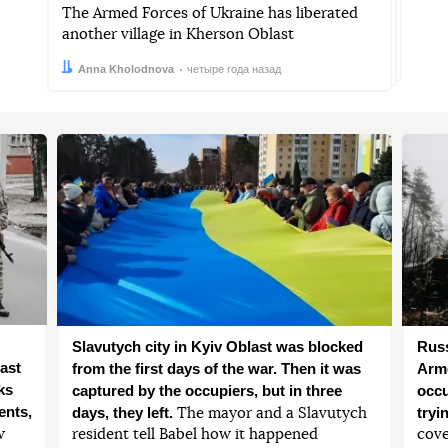
The Armed Forces of Ukraine has liberated
another village in Kherson Oblast
Автор:
Дата:
Anna Kholodnova
четыре года назад
Slavutych city in Kyiv Oblast was blocked
Russ
ast
from the first days of the war. Then it was
Arme
ks
captured by the occupiers, but in three
occu
ents,
days, they left.
tryi
The mayor and a Slavutych
w
resident tell Babel how it happened
cove