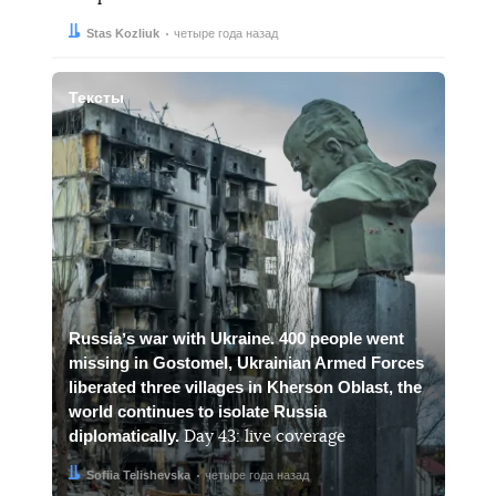
Автор:
Дата:
Stas Kozliuk
четыре года назад
Тексты
Russiaʼs war with Ukraine. 400 people went
missing in Gostomel, Ukrainian Armed Forces
liberated three villages in Kherson Oblast, the
world continues to isolate Russia
diplomatically.
Day 43: live coverage
Автор:
Дата:
Sofiia Telishevska
четыре года назад