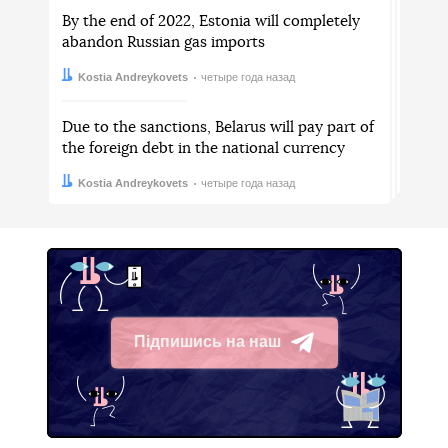
By the end of 2022, Estonia will completely
abandon Russian gas imports
Автор:
Дата:
Kostia Andreykovets
четыре года назад
Due to the sanctions, Belarus will pay part of
the foreign debt in the national currency
Автор:
Дата:
Kostia Andreykovets
четыре года назад
Підпишись на наш
Telegram