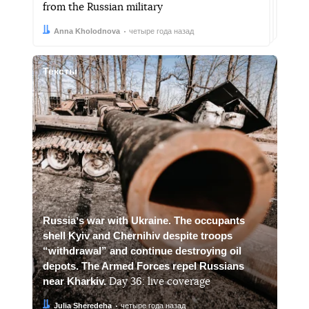
from the Russian military
Автор:
Дата:
Anna Kholodnova
четыре года назад
Тексты
Russiaʼs war with Ukraine. The occupants
shell Kyiv and Chernihiv despite troops
“withdrawal” and continue destroying oil
depots. The Armed Forces repel Russians
near Kharkiv.
Day 36: live coverage
Автор:
Дата:
Julia Sheredeha
четыре года назад