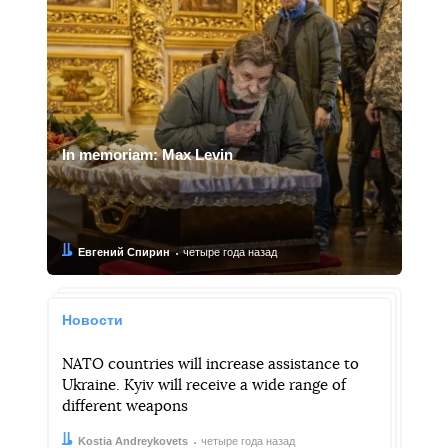
In memoriam: Max Levin
Автор:
Дата:
Евгений Спирин
четыре года назад
Новости
NATO countries will increase assistance to
Ukraine. Kyiv will receive a wide range of
different weapons
Автор:
Дата:
Kostia Andreykovets
четыре года назад