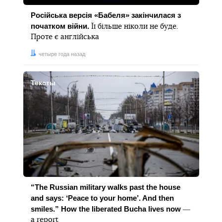
Російська версія «Бабеля» закінчилася з
початком війни.
Її більше ніколи не буде.
Проте є англійська
Дата:
четыре года назад
Тексты
“The Russian military walks past the house
and says: ʼPeace to your home’. And then
smiles.” How the liberated Bucha lives now
―
a report