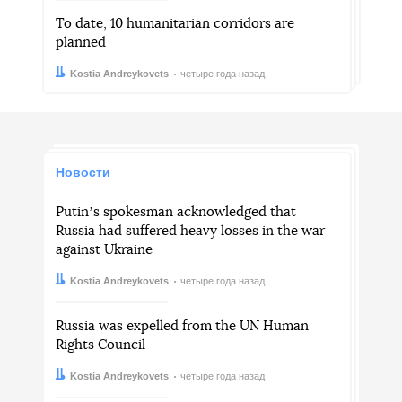
To date, 10 humanitarian corridors are
planned
Автор:
Дата:
Kostia Andreykovets
четыре года назад
Новости
Putinʼs spokesman acknowledged that
Russia had suffered heavy losses in the war
against Ukraine
Автор:
Дата:
Kostia Andreykovets
четыре года назад
Russia was expelled from the UN Human
Rights Council
Автор:
Дата:
Kostia Andreykovets
четыре года назад