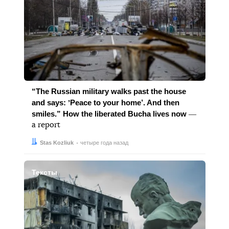
“The Russian military walks past the house
and says: ʼPeace to your home’. And then
smiles.” How the liberated Bucha lives now
―
a report
Автор:
Дата:
Stas Kozliuk
четыре года назад
Тексты