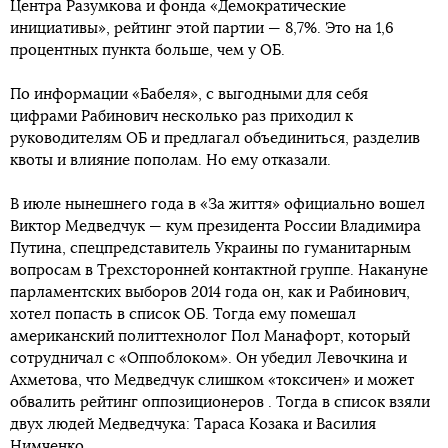
Центра Разумкова и фонда «Демократические
инициативы», рейтинг этой партии — 8,7%. Это на 1,6
процентных пункта больше, чем у ОБ.
По информации «Бабеля», с выгодными для себя
цифрами Рабинович несколько раз приходил к
руководителям ОБ и предлагал объединиться, разделив
квоты и влияние пополам. Но ему отказали.
В июле нынешнего года в «За життя» официально вошел
Виктор Медведчук — кум президента России Владимира
Путина, спецпредставитель Украины по гуманитарным
вопросам в Трехсторонней контактной группе. Накануне
парламентских выборов 2014 года он, как и Рабинович,
хотел попасть в список ОБ. Тогда ему помешал
американский политтехнолог Пол Манафорт, который
сотрудничал с «Оппоблоком». Он убедил Левочкина и
Ахметова, что Медведчук слишком «токсичен» и может
обвалить рейтинг оппозиционеров . Тогда в список взяли
двух людей Медведчука: Тараса Козака и Василия
Нимченко.