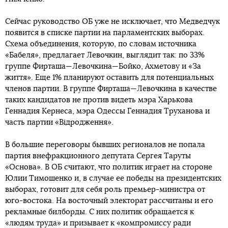
Сейчас руководство ОБ уже не исключает, что Медведчук
появится в списке партии на парламентских выборах.
Схема объединения, которую, по словам источника
«Бабеля», предлагает Левочкин, выглядит так: по 33%
группе Фирташа—Левочкина—Бойко, Ахметову и «За
життя». Еще 1% планируют оставить для потенциальных
членов партии. В группе Фирташа—Левочкина в качестве
таких кандидатов не против видеть мэра Харькова
Геннадия Кернеса, мэра Одессы Геннадия Труханова и
часть партии «Відродження».
В большие переговоры бывших регионалов не попала
партия внефракционного депутата Сергея Таруты
«Основа». В ОБ считают, что политик играет на стороне
Юлии Тимошенко и, в случае ее победы на президентских
выборах, готовит для себя роль премьер-министра от
юго-востока. На восточный электорат рассчитаны и его
рекламные билборды. С них политик обращается к
«людям труда» и призывает к «компромиссу ради