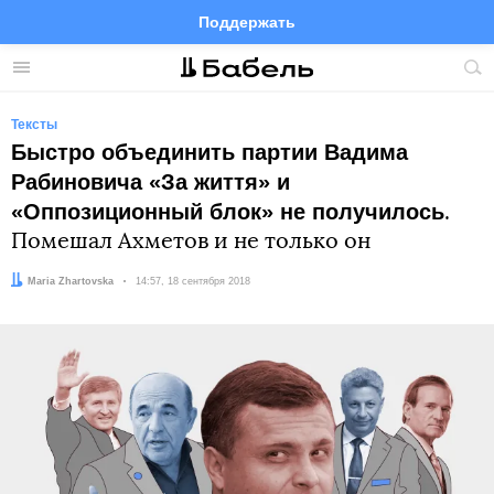
Поддержать
Facebook
Telegram
Twitter
Instagram
Меню
Пои
по
сай
Тексты
Быстро объединить партии Вадима
Рабиновича «За життя» и
«Оппозиционный блок» не получилось
.
Помешал Ахметов и не только он
Автор:
Maria Zhartovska
Дата:
14:57, 18 сентября 2018