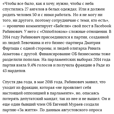
«Чтобы все было, как я хочу, нужно, чтобы с неба
спустились 27 ангелов в белых одеждах. Или я должен
родить человек 50 и с ними работать. Но я не могу ни
того, ни другого, поэтому сотрудничаю с теми, кто есть»,
— иронично комментирует «Бабелю» свой пост в Facebook
Рабинович. У него c «Оппоблоком» сложные отношения. В
2014 году Рабинович присоединился к партии, созданной
из людей Левочкина и его бизнес-партнера Дмитрия
Фирташа с одной стороны, и людей олигарха Рината
Ахметова с другой. Финансирование ОБ бизнесмены тоже
разделили пополам. На парламентских выборах 2014 года
партия взяла 9,4% голосов и получила фракцию в Раде из
43 нардепов.
Спустя два года, в мае 2016 года, Рабинович заявил, что
уходит из фракции, которая «не проявляет себя
настоящей оппозицией в парламенте», но, опасаясь
потерять депутатский мандат, так из нее и не вышел. Он и
еще один бывший член ОБ Евгений Мураев создали
партию «За життя». По данным августовского опроса