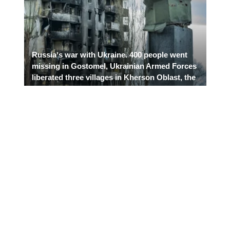
Russiaʼs war with Ukraine. 400 people went
missing in Gostomel, Ukrainian Armed Forces
liberated three villages in Kherson Oblast, the
world continues to isolate Russia
diplomatically.
Day 43: live coverage
Автор:
Дата:
Sofiia Telishevska
четыре года назад
Новости
The General Staff of the Armed Forces of
Ukraine: 19,000 Russian servicemen have
already been killed in Ukraine
Автор:
Дата:
Kostia Andreykovets
четыре года назад