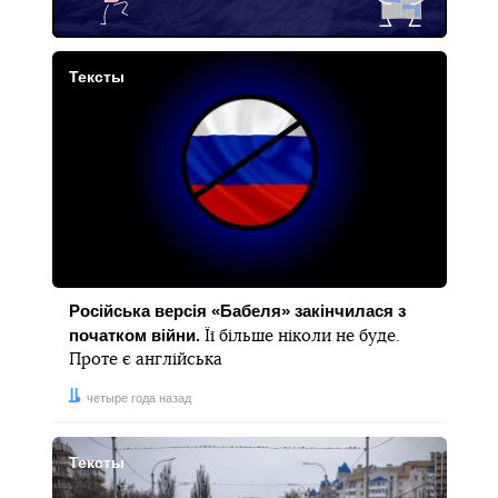
Тексты
Російська версія «Бабеля» закінчилася з
початком війни.
Її більше ніколи не буде.
Проте є англійська
Дата:
четыре года назад
Тексты