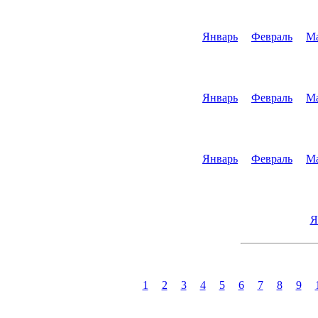
Январь
Февраль
М
Январь
Февраль
М
Январь
Февраль
М
Я
1
2
3
4
5
6
7
8
9