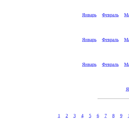
Январь
Февраль
М
Январь
Февраль
М
Январь
Февраль
М
Я
1
2
3
4
5
6
7
8
9