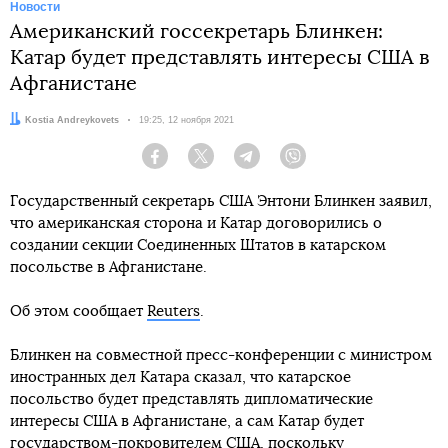
Новости
Американский госсекретарь Блинкен:
Катар будет представлять интересы США в
Афганистане
Автор:
Kostia Andreykovets
Дата:
19:25, 12 ноября 2021
Facebook
Twitter
Telegram
Viber
Государственный секретарь США Энтони Блинкен заявил,
что американская сторона и Катар договорились о
создании секции Соединенных Штатов в катарском
посольстве в Афганистане.
Об этом сообщает
Reuters
.
Блинкен на совместной пресс-конференции с министром
иностранных дел Катара сказал, что катарское
посольство будет представлять дипломатические
интересы США в Афганистане, а сам Катар будет
государством-покровителем США, поскольку