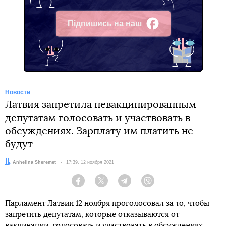
Підпишись на наш
Facebook
Новости
Латвия запретила невакцинированным
депутатам голосовать и участвовать в
обсуждениях. Зарплату им платить не
будут
Автор:
Anhelina Sheremet
Дата:
17:39, 12 ноября 2021
Facebook
Twitter
Telegram
Viber
Парламент Латвии 12 ноября проголосовал за то, чтобы
запретить депутатам, которые отказываются от
вакцинации, голосовать и участвовать в обсуждениях