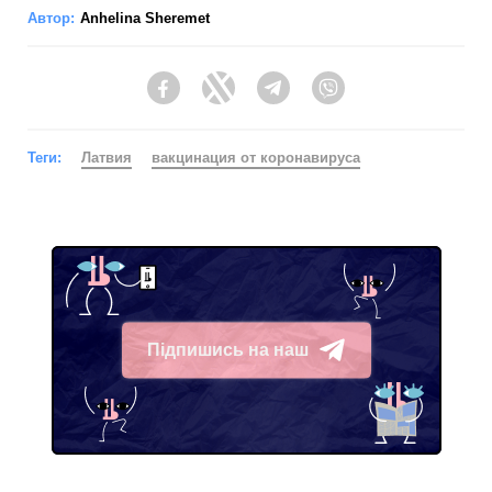
Автор:
Anhelina Sheremet
Facebook
Twitter
Telegram
Viber
Теги:
Латвия
вакцинация от коронавируса
Підпишись на наш
Telegram