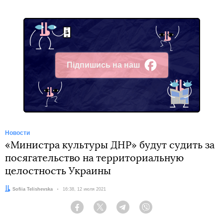
Підпишись на наш
Facebook
Новости
«Министра культуры ДНР» будут судить за
посягательство на территориальную
целостность Украины
Автор:
Sofiia Telishevska
Дата:
16:38, 12 июля 2021
Facebook
Twitter
Telegram
Viber