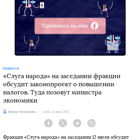
Підпишись на наш
Facebook
Новости
«Слуга народа» на заседании фракции
обсудит законопроект о повышении
налогов. Туда позовут министра
экономики
Автор:
Oleksiy Yarmolenko
Дата:
13:48, 12 июля 2021
Facebook
Twitter
Telegram
Viber
Фракция «Слуга народа» на заседании 12 июля обсудит