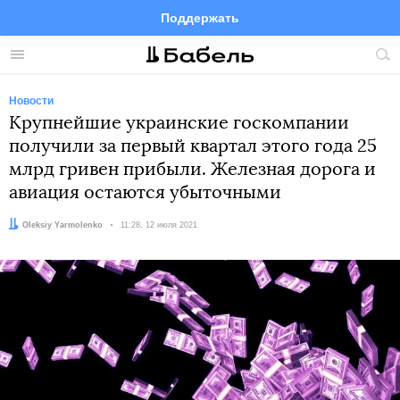
Поддержать
Facebook
Telegram
Twitter
Instagram
Меню
Пои
по
сай
Новости
Крупнейшие украинские госкомпании
получили за первый квартал этого года 25
млрд гривен прибыли. Железная дорога и
авиация остаются убыточными
Автор:
Oleksiy Yarmolenko
Дата:
11:28, 12 июля 2021