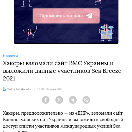
Підпишись на наш
Telegram
Новости
Хакеры взломали сайт ВМС Украины и
выложили данные участников Sea Breeze
2021
Автор:
Sofiia Telishevska
Дата:
18:28, 09 июля 2021
Facebook
Twitter
Telegram
Viber
Хакеры, предположительно — из «ДНР», взломали сайт
Военно-морских сил Украины и выложили в свободный
доступ списки участников международных учений Sea