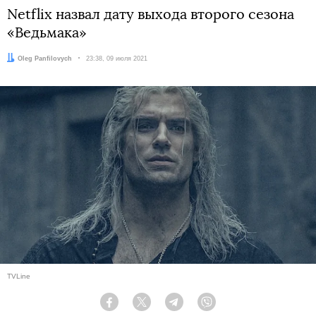
Netflix назвал дату выхода второго сезона
«Ведьмака»
Автор:
Oleg Panfilovych
Дата:
23:38, 09 июля 2021
TVLine
Facebook
Twitter
Telegram
Viber