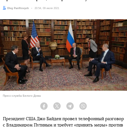
Автор:
Oleg Panfilovych
Дата:
20:54, 09 июля 2021
Пресс-служба Белого Дома
Facebook
Twitter
Telegram
Viber
Президент США Джо Байден провел телефонный разговор
с Владимиром Путиным и требует «принять меры» против