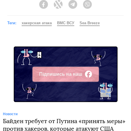
Facebook
Twitter
Telegram
Viber
Теги:
хакерская атака
ВМС ВСУ
Sea Breeze
Підпишись на наш
Facebook
Новости
Байден требует от Путина «принять меры»
против хакеров, которые атакуют США