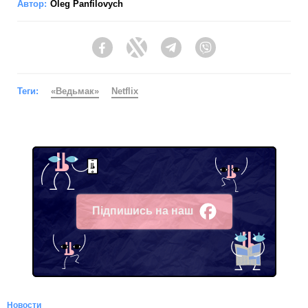
Автор:
Oleg Panfilovych
Facebook
Twitter
Telegram
Viber
Теги:
«Ведьмак»
Netflix
Підпишись на наш
Facebook
Новости