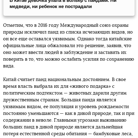
В Китае девочка упала в вольер с пандами. Ни
медведи, ни ребенок не пострадали
Отметим, что в 2016 году Международный союз охраны
природы исключил панд из списка исчезающих видов, но
он все еще оставался уязвимым. Однако тогда китайские
официальные лица обжаловали это решение, заявив, что
оно может ввести людей в заблуждение и заставить их
поверить в то, что можно ослабить усилия по сохранению
вида.
Китай считает панд национальным достоянием. В свое
время власть выбрала их для «живого подарка» с
политическим подтекстом — животных дарили другим
дружественным странам. Большая панда является
уязвимым видом, ее популяция и уровень рождаемости
постоянно уменьшаются — как в дикой природе, так и при
содержании в неволе. Главными угрозами выживанию
больших панд в дикой природе является дальнейшая
потеря естественной среды обитания — бамбуковые леса,