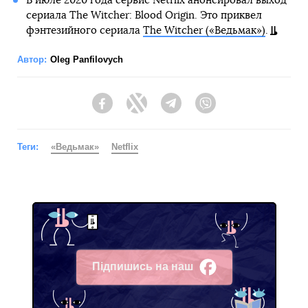
В июле 2020 года сервис Netflix анонсировал выход
сериала The Witcher: Blood Origin. Это приквел
фэнтезийного сериала
The Witcher («Ведьмак»)
.
Автор:
Oleg Panfilovych
Facebook
Twitter
Telegram
Viber
Теги:
«Ведьмак»
Netflix
Підпишись на наш
Facebook