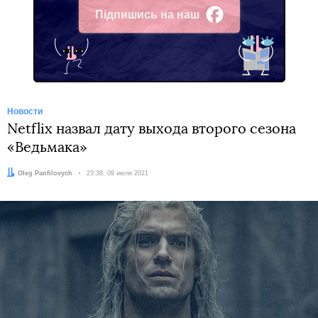
Підпишись на наш
Facebook
Новости
Netflix назвал дату выхода второго сезона
«Ведьмака»
Автор:
Oleg Panfilovych
Дата:
23:38, 09 июля 2021