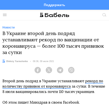
Поддержать
Facebook
Telegram
Twitter
Instagram
Меню
Пои
по
сай
Новости
В Украине второй день подряд
устанавливают рекорд по вакцинации от
коронавируса — более 100 тысяч прививок
за сутки
Автор:
Oleksiy Yarmolenko
Дата:
09:36, 09 июля 2021
Facebook
Twitter
Telegram
Viber
Второй день подряд в Украине устанавливают
рекорд по
количеству прививок от коронавируса
за сутки. В течение
8 июля вакцинировались почти 110 тысяч украинцев.
Об этом пишет Минздрав в своем Facebook.