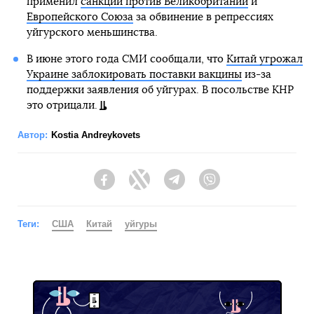
применил
санкции против Великобритании
и
Европейского Союза
за обвинение в репрессиях
уйгурского меньшинства.
В июне этого года СМИ сообщали, что
Китай угрожал
Украине заблокировать поставки вакцины
из-за
поддержки заявления об уйгурах. В посольстве КНР
это отрицали.
Автор:
Kostia Andreykovets
Facebook
Twitter
Telegram
Viber
Теги:
США
Китай
уйгуры