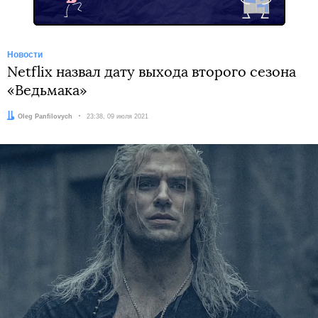
Новости
Netflix назвал дату выхода второго сезона
«Ведьмака»
Автор:
Oleg Panfilovych
Дата:
23:38, 09 июля 2021