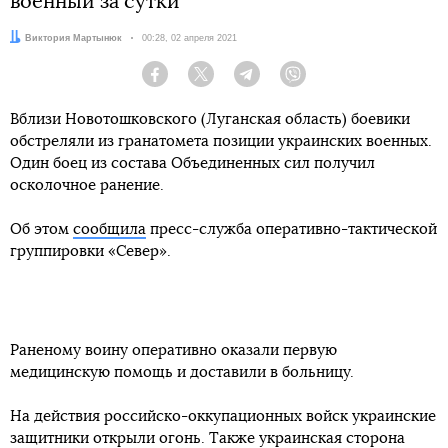
военный за сутки
Автор:
Виктория Мартынюк
Дата:
00:28, 02 апреля 2021
Facebook
Twitter
Telegram
Viber
Вблизи Новотошковского (Луганская область) боевики
обстреляли из гранатомета позиции украинских военных.
Один боец из состава Объединенных сил получил
осколочное ранение.
Об этом
сообщила
пресс-служба оперативно-тактической
группировки «Север».
Раненому воину оперативно оказали первую
медицинскую помощь и доставили в больницу.
На действия российско-оккупационных войск украинские
защитники открыли огонь. Также украинская сторона