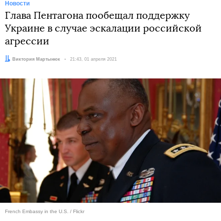
Новости
Глава Пентагона пообещал поддержку
Украине в случае эскалации российской
агрессии
Автор:
Виктория Мартынюк
Дата:
21:43, 01 апреля 2021
French Embassy in the U.S. / Flickr