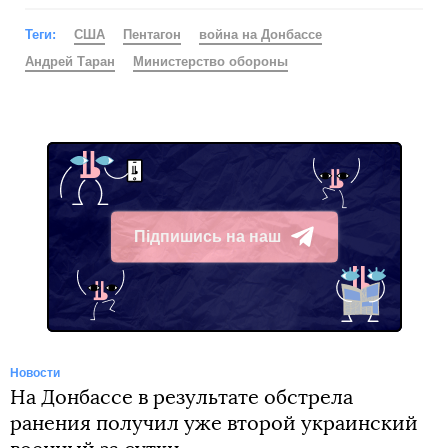
Теги:
США
Пентагон
война на Донбассе
Андрей Таран
Министерство обороны
Підпишись на наш
Telegram
Новости
На Донбассе в результате обстрела
ранения получил уже второй украинский