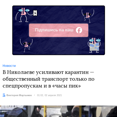
Підпишись на наш
Facebook
Новости
В Николаеве усиливают карантин —
общественный транспорт только по
спецпропускам и в «часы пик»
Автор:
Виктория Мартынюк
Дата:
01:02, 02 апреля 2021