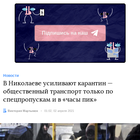
Підпишись на наш
Telegram
Новости
В Николаеве усиливают карантин —
общественный транспорт только по
спецпропускам и в «часы пик»
Автор:
Виктория Мартынюк
Дата:
01:02, 02 апреля 2021