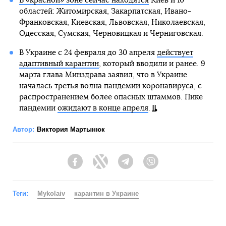
В «красной» зоне сейчас находятся
Киев и 10
областей: Житомирская, Закарпатская, Ивано-
Франковская, Киевская, Львовская, Николаевская,
Одесская, Сумская, Черновицкая и Черниговская.
В Украине с 24 февраля до 30 апреля
действует
адаптивный карантин
, который вводили и ранее. 9
марта глава Минздрава заявил, что в Украине
началась третья волна пандемии коронавируса, с
распространением более опасных штаммов. Пике
пандемии
ожидают в конце апреля
.
Автор:
Виктория Мартынюк
Facebook
Twitter
Telegram
Viber
Теги:
Mykolaiv
карантин в Украине