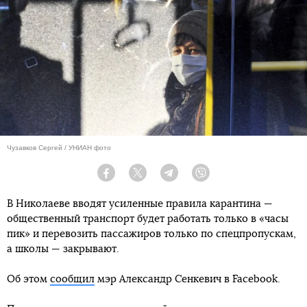
Чузавков Сергей / УНИАН фото
Facebook
Twitter
Telegram
Viber
В Николаеве вводят усиленные правила карантина —
общественный транспорт будет работать только в «часы
пик» и перевозить пассажиров только по спецпропускам,
а школы — закрывают.
Об этом
сообщил
мэр Александр Сенкевич в Facebook.