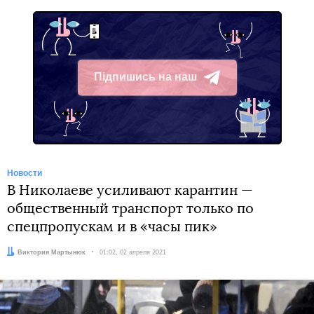
Підпишись на наш
Telegram
Новости
В Николаеве усиливают карантин —
общественный транспорт только по
спецпропускам и в «часы пик»
Автор:
Виктория Мартынюк
Дата:
01:02, 02 апреля 2021