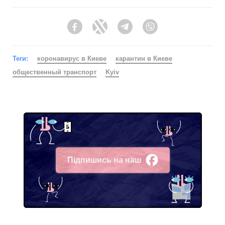
Facebook
Twitter
Telegram
Viber
Теги:
коронавирус в Киеве
карантин в Киеве
общественный транспорт
Kyiv
Підпишись на наш
Facebook