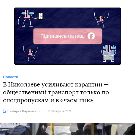
Підпишись на наш
Facebook
Новости
В Николаеве усиливают карантин —
общественный транспорт только по
спецпропускам и в «часы пик»
Автор:
Виктория Мартынюк
Дата:
01:02, 02 апреля 2021