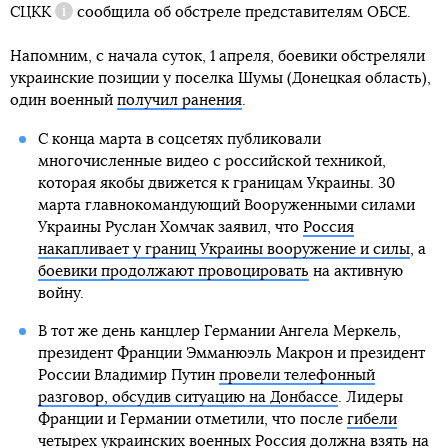
СЦКК
сообщила об обстреле представителям ОБСЕ.
Справка
Напомним, с начала суток, 1 апреля, боевики обстреляли
украинские позиции у поселка Шумы (Донецкая область),
один военный
получил ранения
.
С конца марта в соцсетях публиковали
многочисленные видео с российской техникой,
которая якобы движется к границам Украины. 30
марта главнокомандующий Вооруженными силами
Украины Руслан Хомчак заявил, что
Россия
накапливает у границ Украины вооружение и силы
, а
боевики продолжают провоцировать
на активную
войну.
В тот же день канцлер Германии Ангела Меркель,
президент Франции Эмманюэль Макрон и президент
России Владимир Путин
провели телефонный
разговор, обсудив ситуацию на Донбассе
. Лидеры
Франции и Германии отметили, что после
гибели
четырех украинских военных
Россия должна взять на