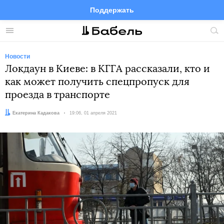
Поддержать
Facebook
Telegram
Twitter
Instagram
Меню
Пои
по
сай
Новости
Локдаун в Киеве: в КГГА рассказали, кто и
как может получить спецпропуск для
проезда в транспорте
Автор:
Екатерина Кадакова
Дата:
19:06, 01 апреля 2021